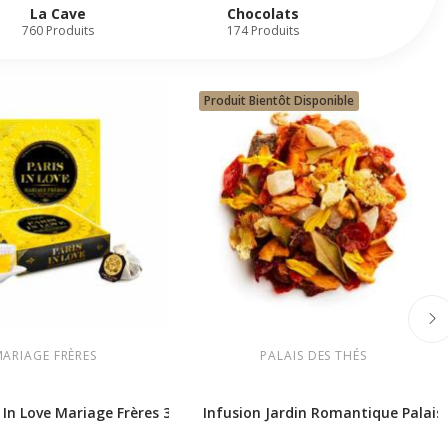
La Cave
Chocolats
Ch
760 Produits
174 Produits
75
Produit Bientôt Disponible
MARIAGE FRÈRES
PALAIS DES THÉS
 In Love Mariage Frères 30 bourses |...
Infusion Jardin Romantique Palais 