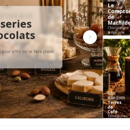
MARQUES
Le
Comptoi
S
de
series
Mathild
Chocolaterie
ocolats
& épicerie
fine
pour offrir ou se faire plaisir.
F
D
NOS
MARQUES
Terres
de
Café
Torréfaction
d'exception