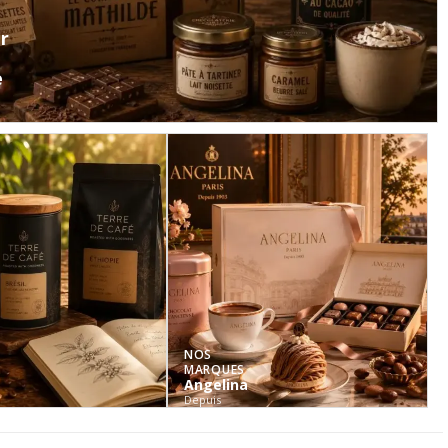
r
élection
Terroirs
e
& Conserves
oie gras, terrines et spécialités de caractère.
écouvrir
NOS
MARQUES
Angelina
Depuis
1903