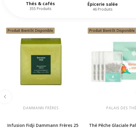
Thés & cafés
Épicerie salée
355 Produits
46 Produits
Produit Bientôt Disponible
Produit Bientôt Disponible
DAMMANN FRÈRES
PALAIS DES TH
4 Sachets de...
Infusion Fidji Dammann Frères 25 sachets
Thé Pêche Glaciale Pal