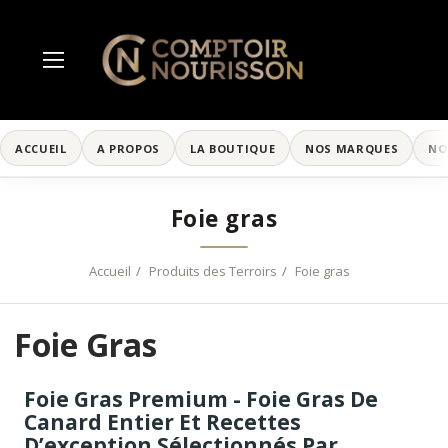
ACCUEIL
A PROPOS
LA BOUTIQUE
NOS MARQUES
NO
Foie gras
Accueil
Produits des Terroirs
Foie gras
Foie Gras
Foie Gras Premium - Foie Gras De
Canard Entier Et Recettes
D’exception Sélectionnés Par