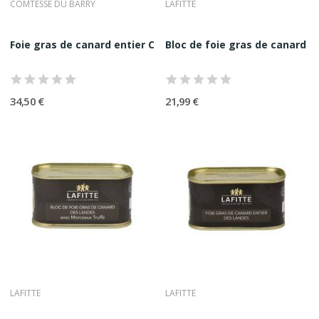
COMTESSE DU BARRY
LAFITTE
délicates.
Foie Gras Mi Cuit Au Torchon
Foie gras de canard entier Comtesse Dubarry 140G
Préparation emblématique des grandes tables, offrant une
Bloc de foie gras de canard en
tenue parfaite et une onctuosité exceptionnelle.
Foie Gras Aux Recettes Gastronomiques
Déclinaisons raffinées intégrant truffe, figue, Sauternes,
34,50 €
21,99 €
Jurançon, piment d’Espelette ou poivre, toujours dans le
respect de l’équilibre.
Figues Confites Au Foie Gras
Alliance sucrée-salée emblématique, parfaite pour
accompagner ou sublimer une dégustation de foie gras.
Maisons Emblématiques
Sélectionnées Par Comptoir
Nourisson
Comptoir Nourisson travaille exclusivement avec des maisons
reconnues pour leur constance qualitative et leur légitimité
historique.
•
Maison Lafitte : référence du Sud-Ouest, réputée pour la
LAFITTE
LAFITTE
pureté de ses foies gras et la régularité de ses recettes.
•
Comtesse du Barry : maison historique incarnant le