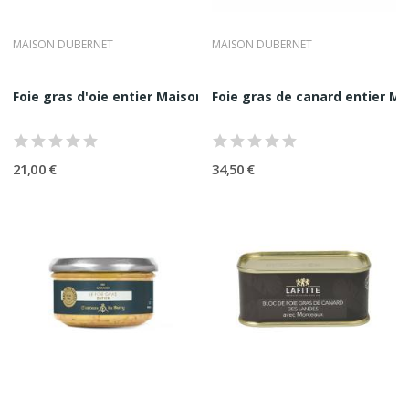
•
un respect absolu de la matière première
Le foie gras premium est un produit de justesse, ou la main de
MAISON DUBERNET
MAISON DUBERNET
l’homme accompagne sans jamais contraindre.
Qu’est-Ce Qu’un Foie Gras Premium ?
Foie gras d'oie entier Maison Dubernet 70G
Foie gras de canard entier M
Un foie gras premium se distingue immédiatement par :
•
une texture fine, homogène et fondante
•
une coupe nette sans exsudat excessif
•
une salinité parfaitement équilibrée
21,00 €
34,50 €
•
des arômes longs, nets et élégants
•
une persistance aromatique remarquable
Il n’est ni lourd ni agressif. Il s’impose par l’évidence.
Les Grandes Expressions Du Foie
Gras Chez Comptoir Nourisson
Foie Gras De Canard Entier
Expression la plus noble, composé d’un lobe entier ou de lobes
assemblés, assaisonnés avec sobriété. Disponible en bocal,
en boite métal ou en version mi cuite.
Foie gras mi cuit
Cuisson douce préservant la texture originelle et la richesse
aromatique. Idéal pour les amateurs de sensations pures et