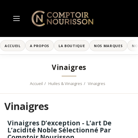
ACCUEIL
A PROPOS
LA BOUTIQUE
NOS MARQUES
NO
Vinaigres
Accueil
Huiles & Vinaigres
Vinaigres
Vinaigres
Vinaigres D’exception - L’art De
L’acidité Noble Sélectionné Par
Comptoir Nourisson