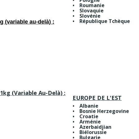
• Pologne
• Roumanie
• Slovaquie
• Slovénie
• République Tchèque
g (variable au-delà) :
 1kg (variable Au-Delà) :
EUROPE DE L'EST
• Albanie
• Bosnie Herzegovine
• Croatie
• Arménie
• Azerbaidjian
• Biélorussie
• Bulgarie