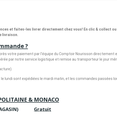
es et faites-les livrer directement chez vous! En clic & collect ou
 livraison.
ommande ?
s votre paiement par l’équipe du Comptoir Nourisson directement en
ée par notre service logistique et remise au transporteur le jour mê
acture).
e lundi sont expédiées le mardi matin, et les commandes passées lors 
POLITAINE & MONACO
EN MAGASIN)
Gratuit