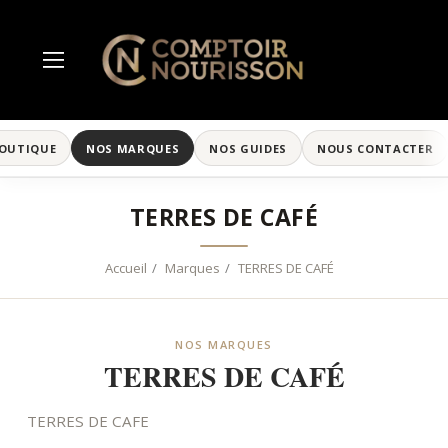
BOUTIQUE
NOS MARQUES
NOS GUIDES
NOUS CONTACTER
TERRES DE CAFÉ
Accueil
Marques
TERRES DE CAFÉ
NOS MARQUES
TERRES DE CAFÉ
TERRES DE CAFE