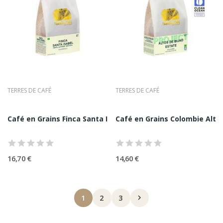
Pour Moka Italienne
On recherche un café qui garde de la douceur malgré
l’extraction intense : rondeur, absence de brûlé, équilibre.
Terres de Café, par la diversité de sa gamme, permet
d’adapter le choix au rituel.
Cafés de terroir, micro-lots, grands crus : comprendre la
TERRES DE CAFÉ
TERRES DE CAFÉ
hiérarchie qualitative
Dans l’univers de la spécialité, les notions de micro-lot
Café en Grains Finca Santa Isabel Nature Terres...
Café en Grains Colombie Altos 
et de grand cru ont un sens précis : il s’agit souvent de
lots plus rares, issus de parcelles spécifiques, travaillés
avec un soin particulier, et sélectionnés pour leur
16,70 €
14,60 €
excellence aromatique.
Terres de Café s’inscrit dans cette logique, en
proposant des cafés exclusifs et une offre structurée.
1
2
3

Pour l’acheteur, cela signifie :