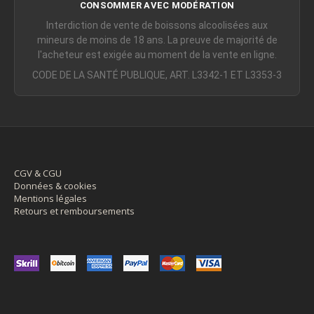
CONSOMMER AVEC MODÉRATION
porte-filtre, cafetière)
Terres De Café, Une Référence
Interdiction de vente de boissons alcoolisées aux
Moderne Du Luxe Alimentaire
mineurs de moins de 18 ans. La preuve de majorité de
l'acheteur est exigée au moment de la vente en ligne.
Le luxe alimentaire contemporain ne se limite plus au
CODE DE LA SANTÉ PUBLIQUE, ART. L3342-1 ET L3353-3
prestige historique. Il se définit aussi par :
• la précision du sourcing
• la transparence
• l’excellence du goût
CGV & CGU
Données & cookies
• la cohérence de la démarche
Mentions légales
Retours et remboursements
• la capacité a transmettre et éduquer
Terres de Café incarne exactement ce luxe moderne,
qui valorise l’origine et le travail agricole autant que
l’expérience sensorielle.