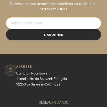
Réponse : guide usage (espresso, filtre, piston), familles
Recevez chaque semaine nos dernières nouveautés et
aromatiques, profils.
offres exclusives
Terres De Café Chez Comptoir
Nourisson : Distributeur Expert Et
Curateur Premium
Comptoir Nourisson sélectionne Terres de Café pour
S’ABONNER
une raison évidente : la marque incarne le café premium
contemporain, avec une exigence de sourcing et une
vision gastronomique parfaitement alignées avec l’ADN
d’une épicerie fine haut de gamme.
Notre rôle, en tant que distributeur expert, n’est pas de
ADRESSE
présenter une liste : c’est de
curer
. Cela signifie :
Comptoir Nourisson
1 rond point du Souvenir Français
• choisir les références les plus cohérentes avec les
92250 La Garenne-Colombes
attentes de nos clients
• mettre en avant des cafés lisibles, accessibles et
RÉSEAUX SOCIAUX
remarquables