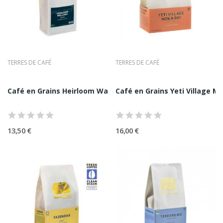
du sens a la tasse. Ici, le café n’est pas une commodité
anonyme, mais un produit vivant, agricole, culturel,
gastronomique. L’approche revendique la traçabilité, la
relation durable avec les producteurs, la précision de la
torréfaction et la recherche de profils aromatiques
TERRES DE CAFÉ
TERRES DE CAFÉ
clairs, élégants, lisibles.
Cette ambition place naturellement Terres de Café au
Café en Grains Heirloom Wallaga Terres de Café...
Café en Grains Yeti Village Mo
cœur des attentes contemporaines : désir
d’authenticité, transparence, goût juste, responsabilité.
Le café de spécialité n’est pas un effet de mode, mais
13,50 €
16,00 €
une manière d’exiger davantage, du champ jusqu’a
l’extraction.
Une Histoire Française Récente,
Portée Par Une Vision Fondatrice
Terres de Café n’est pas une maison patrimoniale au
sens classique du terme, mais elle possède un autre
type de légitimité : celle du pionnier moderne. Dès 2009,