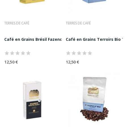
la marque choisit de faire de la spécialité son terrain
naturel, en s’appuyant sur un sourcing exigeant et une
approche de dégustation inspirée des standards
TERRES DE CAFÉ
TERRES DE CAFÉ
gastronomiques.
Ce qui distingue Terres de Café, c’est la cohérence :
Café en Grains Brésil Fazendas Terres de Café 250G
Café en Grains Terroirs Bio T
cohérence du discours (terroir, producteurs, traçabilité),
cohérence du produit (lots identifiés, profils
aromatiques), cohérence du savoir-faire (torréfaction
12,50 €
12,50 €
adaptée, recherche de précision), cohérence de
l’expérience (pédagogie, accompagnement des usages).
Dans une interview recente, Christophe Servell insiste
sur la nécessité de préserver les terroirs, de refuser la
banalisation du goût et de construire une filière durable,
a l’image du vin, en valorisant l’origine et le travail
agricole. Cette manière de parler du café, avec des
mots de gastronomie, renforce l’autorité de la maison.