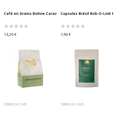
• Torréfaction adaptée au lot, au profil recherché et a
l’usage (filtre, espresso)
Café en Grains Bolivie Caravani Felix Project...
Capsules Brésil Bob-O-Link Bi
Cette lecture structurée répond aux intentions de
recherche majeures autour de la marque : comprendre
ce qu’est Terres de Café, identifier la valeur ajoutée
13,20 €
7,90 €
(sourcing, torréfaction, expertise), et acheter avec
confiance (produits, gammes, formats, usages).
Terres de Café explique d’ailleurs sa vision du café de
spécialité, et met en avant une large gamme de cafés
exclusifs,
en grains
ou moulus, en origines pures ou
assemblages.
Le Sourcing : L’origine Comme
Signature, Le Producteur Comme
Partenaire
Terres de Café met en avant une approche basée sur la
TERRES DE CAFÉ
TERRES DE CAFÉ
rencontre des producteurs et la recherche des meilleurs
terroirs, afin de contribuer a l’émergence d’une filière