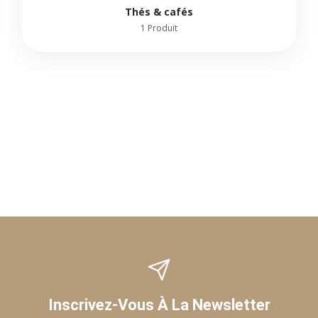
barista, pédagogie. Des sources publiques mentionnent
Thés & cafés
l’ouverture d’une première boutique a Paris en 2009, et la
1 Produit
marque communique sur sa philosophie.
Cette dimension “expérience” participe a la notoriété :
on ne découvre pas seulement un café, on découvre
une manière de le comprendre et de le préparer.
Intention Information
Qui est Terres de Café ? Quelle est son histoire ? Quelle
est sa philosophie ?
Réponse : maison française créée a Paris en 2009,
pionnière de la spécialité, fondée par Christophe Servell,
approche terroir, traçabilité, torréfaction de précision.
Intention Inspiration
Quel café choisir ? Quelle origine pour quel goût ? Quel
rituel ?
Inscrivez-Vous À La Newsletter