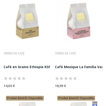
Pour L’espresso
On recherche généralement une texture plus dense, une
sucrosité marquée, une longueur en bouche, une
capacité a bien réagir sous pression. Certains lots
d’origine donnent des espressos floraux et vifs, d’autres
plus chocolatés et gourmands.
Pour Le Café Filtre (V60, Chemex, Kalita,
Batch Brew)
TERRES DE CAFÉ
TERRES DE CAFÉ
On privilégie souvent la clarté, la précision aromatique,
une acidité brillante mais équilibrée. Les lots lavés et
Café en Grains Ethiopie KSF Goma Forest Terres...
Café Mexique La Familia Vasq
certains profils plus légers révèlent des notes florales,
fruitées, miellées.
Pour Piston (French Press)
14,00 €
18,99 €
On aime les profils ronds, structurés, avec du corps. Les
cafés plus gourmands y expriment cacao, fruits secs,
Produit Bientôt Disponible
Produit Bientôt Disponible
épices.