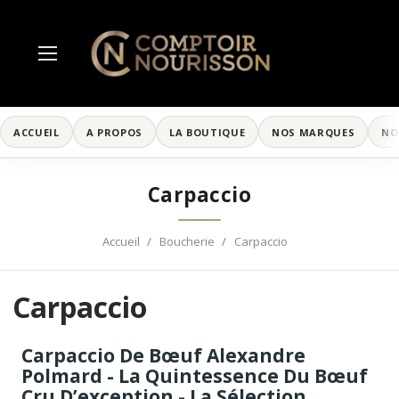
ACCUEIL
A PROPOS
LA BOUTIQUE
NOS MARQUES
NO
Carpaccio
Accueil
Boucherie
Carpaccio
Carpaccio
Carpaccio De Bœuf Alexandre
Polmard - La Quintessence Du Bœuf
Cru D’exception - La Sélection