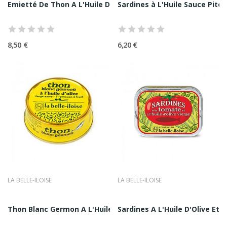
Emietté De Thon A L'Huile D'Olive 1/5 La...
Sardines à L'Huile Sauce Pitoma
Une Esthétique Reconnaissable Et
Patrimoniale
Les boîtes La Belle-Iloise sont immédiatement
8,50 €
6,20 €
identifiables. Leur design soigné, souvent illustré, participe
pleinement à l’expérience. Ces boîtes deviennent des
objets que l’on conserve, que l’on offre, et qui racontent
une histoire.
Différenciation face aux conserves industrielles
Contrairement aux conserves industrielles standardisées,
La Belle-Iloise privilégie :
•
des poissons travaillés frais
•
des recettes équilibrées et lisibles
LA BELLE-ILOISE
LA BELLE-ILOISE
•
une texture respectée
Thon Blanc Germon A L'Huile D'Olive Vierge...
Sardines A L'Huile D'Olive Et 
•
une véritable expression du goût