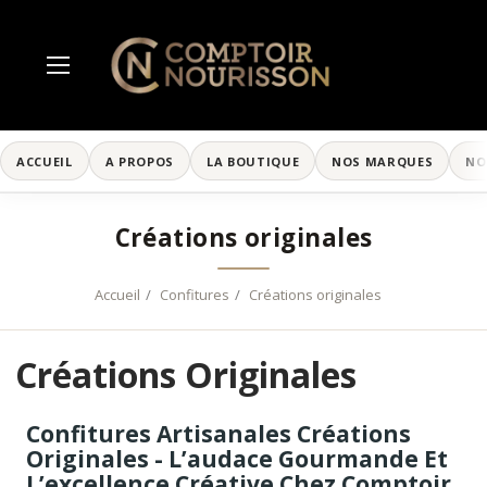
ACCUEIL
A PROPOS
LA BOUTIQUE
NOS MARQUES
NO
Créations originales
Accueil
Confitures
Créations originales
Créations Originales
Confitures Artisanales Créations
Originales - L’audace Gourmande Et
L’excellence Créative Chez Comptoir