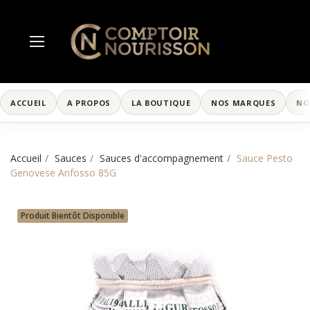
ACCUEIL
A PROPOS
LA BOUTIQUE
NOS MARQUES
NO
Accueil
Sauces
Sauces d'accompagnement
Sauce Pesto
Genovese Anfosso 85G
Produit Bientôt Disponible