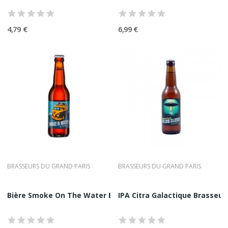
Contemporaine
Au-delà du plaisir, la bière artisanale française porte une vision :
4,79 €
6,99 €
•
respect du produit
•
ancrage local
•
consommation raisonnée
•
valorisation du travail artisanal
Ces valeurs rejoignent pleinement l’ADN de Comptoir Nourisson.
BRASSEURS DU GRAND PARIS
BRASSEURS DU GRAND PARIS
Bière Smoke On The Water Brasserie du Grand...
IPA Citra Galactique Brasseur