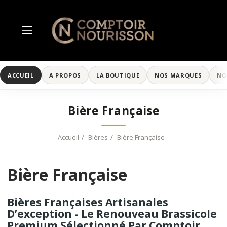
ACCUEIL
A PROPOS
LA BOUTIQUE
NOS MARQUES
NO
Bière Française
Accueil
Bières
Bière Française
Bière Française
Bières Françaises Artisanales
D’exception - Le Renouveau Brassicole
Premium Sélectionné Par Comptoir