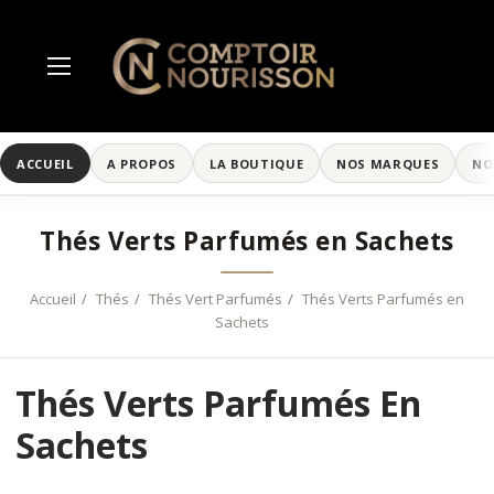
ACCUEIL
A PROPOS
LA BOUTIQUE
NOS MARQUES
NO
Thés Verts Parfumés en Sachets
Accueil
Thés
Thés Vert Parfumés
Thés Verts Parfumés en
Sachets
Thés Verts Parfumés En
Sachets