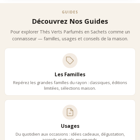
•
rose
•
fleur d’oranger
GUIDES
Fruits – Gourmandise Et Modernité
Découvrez Nos Guides
•
fruits rouges
Pour explorer Thés Verts Parfumés en Sachets comme un
•
pêche
connaisseur — familles, usages et conseils de la maison.
•
mangue
Épices Et Notes Originales
•
gingembre
•
vanille
•
mélanges signatures
Cette richesse aromatique s’exprime avec subtilité grâce à la
Les Familles
base végétale du thé vert.
Repérez les grandes familles du rayon : classiques, éditions
L’expertise Des Maisons Iconiques
limitées, sélections maison.
Mariage Frères
Mariage Frères excelle dans l’art des assemblages parfumés.
Les thés verts en sachets offrent une infusion précise, élégante
et fidèle à l’ADN de la maison.
Dammann Frères
Usages
Dammann Frères est reconnu pour ses créations aromatiques
Du quotidien aux occasions : idées cadeaux, dégustation,
emblématiques. Les sachets permettent de restituer avec
accords et rituels gourmands.