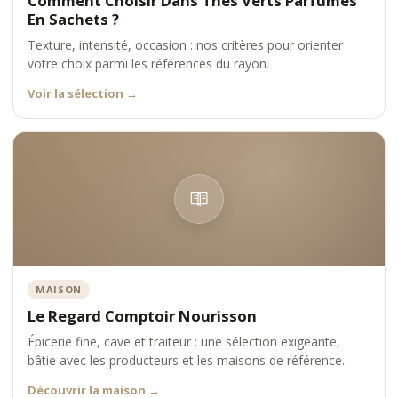
Comment Choisir Dans Thés Verts Parfumés
Comptoir Nourisson sélectionne les thés verts parfumés en
En Sachets ?
sachets selon des critères exigeants :
Texture, intensité, occasion : nos critères pour orienter
•
qualité des feuilles
votre choix parmi les références du rayon.
•
équilibre des arômes
•
technologie du sachet
Voir la sélection
→
•
précision de l’infusion
•
réputation des maisons
Chaque référence est choisie pour offrir une expérience
sensorielle complète et cohérente.
Positionnement Comptoir Nourisson
Comptoir Nourisson s’impose comme une référence dans
l’univers des thés verts parfumés en sachets premium, en
conciliant créativité, exigence et accessibilité.
MAISON
Le Regard Comptoir Nourisson
Épicerie fine, cave et traiteur : une sélection exigeante,
bâtie avec les producteurs et les maisons de référence.
Découvrir la maison
→