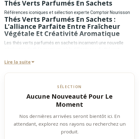
Thés Verts Parfumés En Sachets
Références iconiques et sélection experte Comptoir Nourisson
Thés Verts Parfumés En Sachets :
L’alliance Parfaite Entre Fraîcheur
Végétale Et Créativité Aromatique
Les thés verts parfumés en sachets incarnent une nouvelle
génération de thés premium, où la délicatesse du thé vert
rencontre l’innovation aromatique des grandes maisons.
Lire la suite
Longtemps perçus comme des produits standards, les sachets
ont aujourd’hui été réinventés pour offrir une infusion de haute
qualité, capable de restituer toute la finesse des feuilles et la
richesse des parfums.
SÉLECTION
Chez Comptoir Nourisson, cette catégorie regroupe les créations
Aucune Nouveauté Pour Le
emblématiques de maisons iconiques telles que Mariage Frères,
Dammann Frères et Palais des Thés, reconnues pour leur
Moment
maîtrise des assemblages aromatiques.
L’objectif est clair : proposer une expérience sensorielle raffinée,
Nos dernières arrivées seront bientôt ici. En
accessible et parfaitement maîtrisée.
attendant, explorez nos rayons ou recherchez un
Une Technologie De Sachet Au Service
produit.
De L’aromatique