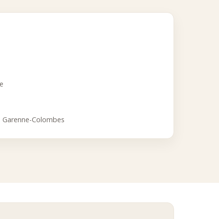
 et Colombes.
exigeants :
ce
a Garenne-Colombes
se et durable.
s en porcelaine premium, en associant tradition, élégance et