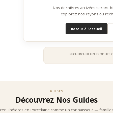
rmet une dégustation précise et fidèle.
Esthétique Raffinée Et Intemporelle
Nos dernières arrivées seront bie
ières en porcelaine se distinguent par :
explorez nos rayons ou rech
lignes élégantes
finitions soignées
Retour à l’accueil
motifs classiques ou contemporains
égèreté visuelle
’intègrent aussi bien dans un univers traditionnel que moderne.
Formats Adaptés À Tous Les Usages
ières en porcelaine se déclinent en plusieurs formats :
RECHERCHER UN PRODUIT 
ts Individuels
ion
ation personnelle
ence intime
ts Familiaux
ge
GUIDES
t d’utilisation
Découvrez Nos Guides
e convivial
es Avec Filtre
rer Théières en Porcelaine comme un connaisseur — familles
ité