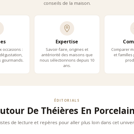
conseils de la maison.
on maîtrisée
 quotidien
es Sans Filtre
he traditionnelle
é d’infusion
ence plus authentique
es
Expertise
Com
pertise Des Maisons Iconiques
x occasions :
Savoir-faire, origines et
Comparer m
ge Frères
dégustation,
antériorité des maisons que
et familles
ls gourmands.
nous sélectionnons depuis 10
produ
 Frères propose des théières en porcelaine élégantes, en parfaite ad
ann Frères
ans.
 Frères sélectionne des modèles alliant fonctionnalité et raffinemen
s Des Thés
des Thés valorise une approche experte, mettant en avant la précision d
es Et Accords
ÉDITORIALS
ières en porcelaine sont particulièrement adaptées aux thés délicats 
utour De Théières En Porcelai
erts
blancs
istes de lecture et repères pour aller plus loin dans cet univer
g
oirs fins