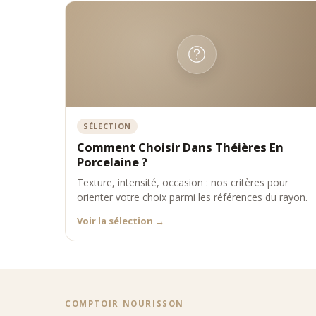
•
infusi
Utili
•
précha
•
utilis
•
respec
•
nettoy
Elles
•
dégus
SÉLECTION
•
servic
Comment Choisir Dans Théières En
•
momen
Comp
Porcelaine ?
Texture, intensité, occasion : nos critères pour
Petits 
orienter votre choix parmi les références du rayon.
Formats
Grands 
Voir la sélection
→
Avec fil
Sans fi
Bout
Située 
théière
COMPTOIR NOURISSON
Les C