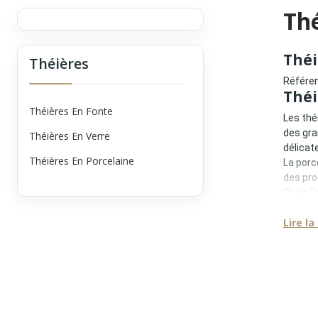
Thé
Théi
Théières
Référen
Théi
Théières En Fonte
Les thé
des gra
Théières En Verre
délicat
Théières En Porcelaine
La porc
des pro
Chez Co
iconiqu
La P
Lire la
La porc
•
matéri
•
excell
•
facili
•
adapta