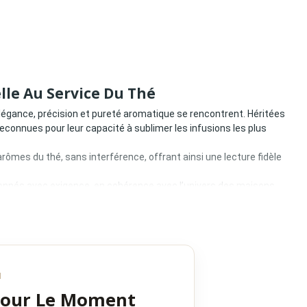
lle Au Service Du Thé
ù élégance, précision et pureté aromatique se rencontrent. Héritées
connues pour leur capacité à sublimer les infusions les plus
rômes du thé, sans interférence, offrant ainsi une lecture fidèle
onnés avec exigence, en cohérence avec l’univers des maisons
N
Pour Le Moment