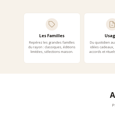
•
infusi
•
usage
Modèl
•
approc
•
libert
•
expéri
Les Familles
Usag
L’ex
Repérez les grandes familles
Du quotidien au
Maria
du rayon : classiques, éditions
idées cadeaux, 
limitées, sélections maison.
accords et ritue
Mariage
Damm
Dammann
Palai
Palais 
Usag
Les thé
A
•
thés v
•
thés 
P
•
oolon
•
thés n