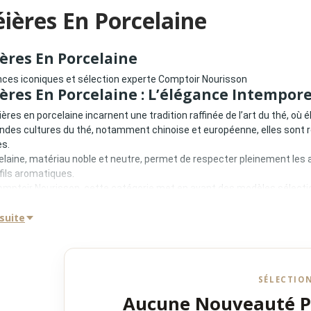
ières En Porcelaine
ères En Porcelaine
ces iconiques et sélection experte Comptoir Nourisson
ères En Porcelaine : L’élégance Intempore
ières en porcelaine incarnent une tradition raffinée de l’art du thé, o
ndes cultures du thé, notamment chinoise et européenne, elles sont re
es.
elaine, matériau noble et neutre, permet de respecter pleinement les a
fils aromatiques.
mptoir Nourisson, cette catégorie met en avant des modèles sélecti
es telles que Mariage Frères, Dammann Frères et Palais des Thés.
orcelaine : Pureté Et Précision
 suite
elaine présente des qualités idéales pour l’infusion :
au neutre sans altération des saveurs
ente restitution aromatique
SÉLECTIO
té d’entretien
tion à tous les types de thés
Aucune Nouveauté 