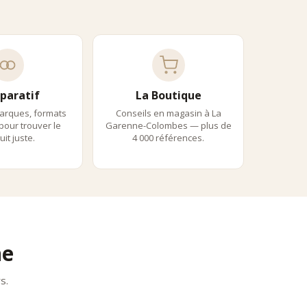
paratif
La Boutique
arques, formats
Conseils en magasin à La
 pour trouver le
Garenne-Colombes — plus de
it juste.
4 000 références.
équation avec l’univers du thé haut de gamme.
t, adaptés à un usage quotidien.
e l’infusion en porcelaine.
:
ne
s.