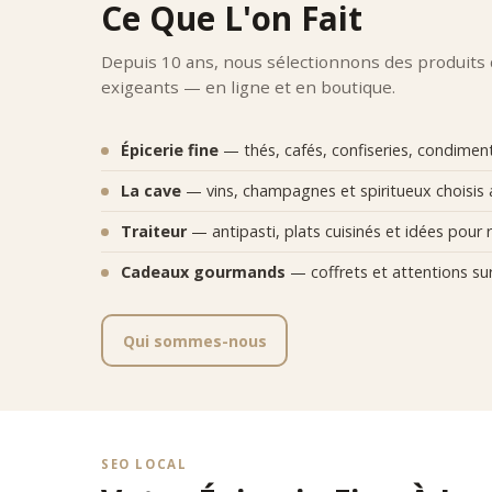
Ce Que L'on Fait
•
des m
•
une ap
Depuis 10 ans, nous sélectionnons des produits
•
des a
exigeants — en ligne et en boutique.
•
des co
La bout
Expe
Épicerie fine
— thés, cafés, confiseries, condiments
Comptoi
La cave
— vins, champagnes et spiritueux choisis 
•
qualit
•
précis
Traiteur
— antipasti, plats cuisinés et idées pour r
•
ergon
•
foncti
Cadeaux gourmands
— coffrets et attentions su
•
esthé
Chaque 
Posi
Qui sommes-nous
Comptoi
exigenc
SEO LOCAL