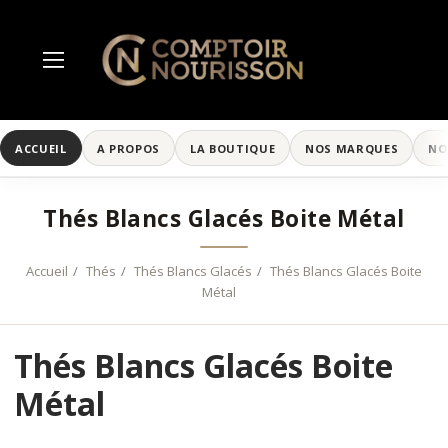
ACCUEIL
A PROPOS
LA BOUTIQUE
NOS MARQUES
NO
Thés Blancs Glacés Boite Métal
Accueil
Thés
Thés Blancs Glacés
Thés Blancs Glacés Boite
Métal
Thés Blancs Glacés Boite
Métal