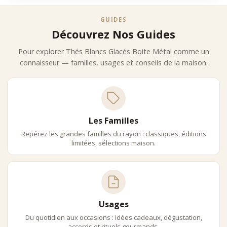
•
une fraîcheur élégante
•
des arômes délicats
GUIDES
•
une sensation désaltérante
Découvrez Nos Guides
Méthode Recommandée :
•
infusion à froid 6 à 10 heures
Pour explorer Thés Blancs Glacés Boite Métal comme un
•
eau faiblement minéralisée
connaisseur — familles, usages et conseils de la maison.
•
service bien frais
Une Palette Aromatique Raffinée
Les thés blancs glacés en boîte métal offrent des profils
aromatiques subtils :
Notes Florales – Signature Du Thé Blanc
Les Familles
•
fleur blanche
Repérez les grandes familles du rayon : classiques, éditions
•
rose
limitées, sélections maison.
•
jasmin
Notes Fruitées – Douceur Et Fraîcheur
•
pêche
•
poire
•
fruits rouges
Usages
Notes Végétales – Pureté
Du quotidien aux occasions : idées cadeaux, dégustation,
•
légère fraîcheur herbacée
accords et rituels gourmands.