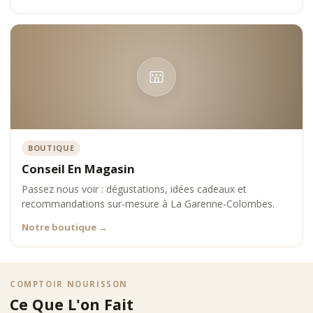
•
qualité du conditionnement
•
conservation optimale
•
réputation des maisons
Chaque produit est choisi pour offrir une expérience premium
complète, du visuel à la dégustation.
Positionnement Comptoir Nourisson
Comptoir Nourisson s’impose comme une référence
incontournable dans l’univers des thés blancs glacés en boîte
métal premium, en conjuguant exigence produit, esthétique et
expertise.
BOUTIQUE
Conseil En Magasin
Passez nous voir : dégustations, idées cadeaux et
recommandations sur-mesure à La Garenne-Colombes.
Notre boutique
→
COMPTOIR NOURISSON
Ce Que L'on Fait