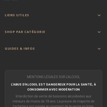
Comptoir Nourisson positionne Natura comme une
reference contemporaine du condiment et de la sauce

LIENS UTILES
artisanale.
Natura Chez Comptoir Nourisson :

Le Gout Comme Fondation
SHOP PAR CATÉGORIE
Les sauces et condiments Natura proposes par
Comptoir Nourisson s’adressent :

GUIDES & INFOS
•
aux amateurs de cuisine authentique
•
aux consommateurs attentifs aux ingredients
•
aux cuisiniers du quotidien exigeants
MENTIONS LÉGALES SUR L'ALCOOL
•
aux cuisines professionnelles et passionnees
L'ABUS D'ALCOOL EST DANGEREUX POUR LA SANTÉ, À
CONSOMMER AVEC MODÉRATION
Chaque reference est selectionnee, conservee et
Interdiction de vente de boissons alcoolisées aux
conseillee avec une expertise rigoureuse.
mineurs de moins de 18 ans. La preuve de majorité de
l'acheteur est exigée au moment de la vente en ligne.