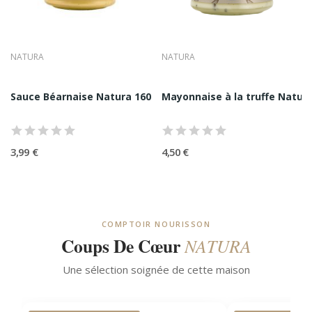
Chaque recette Natura est construite pour être
comprise, utilisée et adaptée par celui qui cuisine.
NATURA
NATURA
Une Expertise Produit Fondée Sur
La Naturalité Et La Lisibilité
Sauce Béarnaise Natura 160G
Mayonnaise à la truffe Natur
La force de Natura repose sur une approche
radicalement honnête de la transformation alimentaire.
Les listes d’ingredients sont courtes. Les recettes sont
3,99 €
4,50 €
transparentes. Les textures sont naturelles. Le gout est
franc.
L’expertise Natura s’exprime a travers :
COMPTOIR NOURISSON
•
la selection rigoureuse des matières premieres
Coups De Cœur
NATURA
•
le refus des exhausteurs, colorants et correcteurs
Une sélection soignée de cette maison
•
la maitrise des cuissons, macérations et équilibres