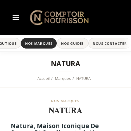
BOUTIQUE
NOS MARQUES
NOS GUIDES
NOUS CONTACTER
NATURA
Accueil
Marques
NATURA
NOS MARQUES
NATURA
Natura, Maison Iconique De