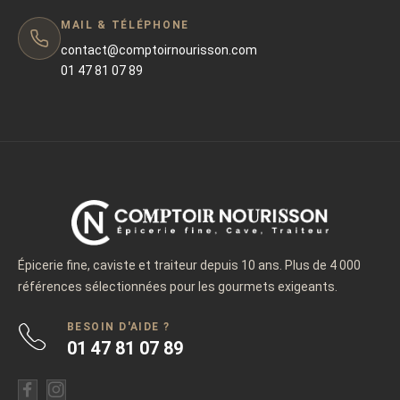
contemporaines des consommateurs avertis.
MAIL & TÉLÉPHONE
Pourquoi Comptoir Nourisson A
contact@comptoirnourisson.com
Selectionne Natura ?
01 47 81 07 89
Chez Comptoir Nourisson, seules les maisons capables
d’allier utilite culinaire, exigence gustative et coherence
ethique sont retenues. Natura s’est imposee comme
une evidence.
Distribuer Natura, c’est :
•
proposer des sauces et condiments artisanaux
naturels
Épicerie fine, caviste et traiteur depuis 10 ans. Plus de 4 000
références sélectionnées pour les gourmets exigeants.
•
offrir une alternative premium aux produits industriels
BESOIN D'AIDE ?
•
accompagner une cuisine quotidienne exigeante
01 47 81 07 89
•
valoriser une maison sincere et gastronomiquement
credible