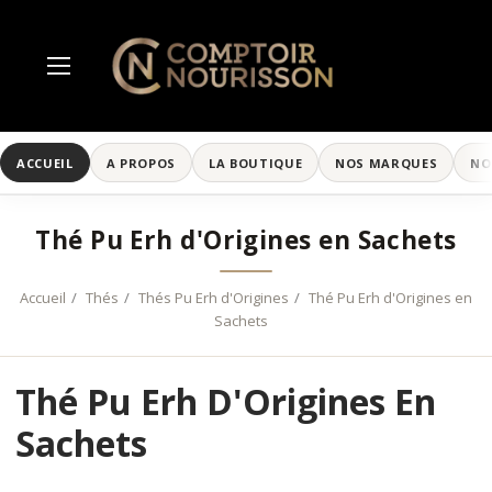
ACCUEIL
A PROPOS
LA BOUTIQUE
NOS MARQUES
NO
Thé Pu Erh d'Origines en Sachets
Accueil
Thés
Thés Pu Erh d'Origines
Thé Pu Erh d'Origines en
Sachets
Thé Pu Erh D'Origines En
Sachets