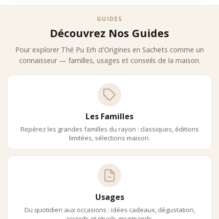
Ce profil en fait un thé à forte personnalité, idéal pour les
GUIDES
amateurs de dégustations profondes.
L’expertise Des Maisons Iconiques
Découvrez Nos Guides
Mariage Frères
Pour explorer Thé Pu Erh d'Origines en Sachets comme un
Mariage Frères propose des Pu Erh d’origine en sachets d’une
connaisseur — familles, usages et conseils de la maison.
grande élégance, permettant une approche accessible de ce thé
complexe.
Dammann Frères
Dammann Frères développe des Pu Erh équilibrés et accessibles,
adaptés à une découverte progressive.
Les Familles
Palais Des Thés
Repérez les grandes familles du rayon : classiques, éditions
Palais des Thés valorise une approche pédagogique, permettant
limitées, sélections maison.
de comprendre les différences entre Pu Erh crus et cuits.
Usages Et Accords
Les thés Pu Erh d’origine en sachets sont particulièrement
adaptés :
•
après repas : propriétés digestives
Usages
•
dégustation : exploration aromatique
Du quotidien aux occasions : idées cadeaux, dégustation,
•
journée : infusion structurée
accords et rituels gourmands.