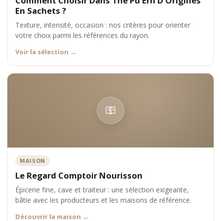
Comment Choisir Dans Thé Pu Erh D'Origines
Chaque référence est choisie pour garantir une expérience fidèle
En Sachets ?
à l’univers du thé fermenté premium.
Texture, intensité, occasion : nos critères pour orienter
Positionnement Comptoir Nourisson
votre choix parmi les références du rayon.
Comptoir Nourisson s’impose comme une référence dans
Voir la sélection
→
l’univers des thés Pu Erh d’origine en sachets premium, en
conciliant accessibilité, profondeur et expertise.
MAISON
Le Regard Comptoir Nourisson
Épicerie fine, cave et traiteur : une sélection exigeante,
bâtie avec les producteurs et les maisons de référence.
Découvrir la maison
→