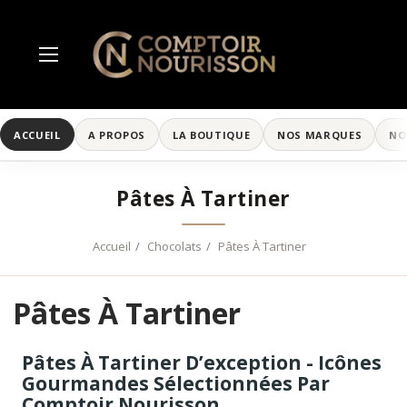
ACCUEIL
A PROPOS
LA BOUTIQUE
NOS MARQUES
NO
Pâtes À Tartiner
Accueil
Chocolats
Pâtes À Tartiner
Pâtes À Tartiner
Pâtes À Tartiner D’exception - Icônes
Gourmandes Sélectionnées Par
Comptoir Nourisson