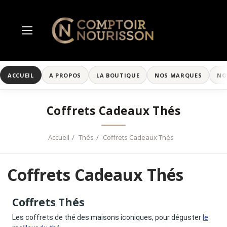
ACCUEIL
A PROPOS
LA BOUTIQUE
NOS MARQUES
NO
Coffrets Cadeaux Thés
Accueil
Thés
Coffrets Cadeaux Thés
Coffrets Cadeaux Thés
Coffrets Thés
Les coffrets de thé des maisons iconiques, pour
d
éguster
le