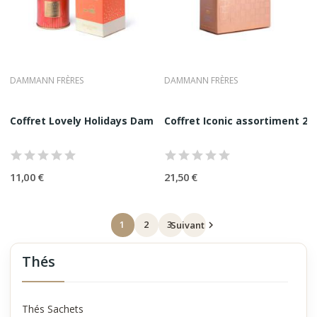
DAMMANN FRÈRES
DAMMANN FRÈRES
Coffret Lovely Holidays Dammann Frères 1 Thé +1...
Coffret Iconic assortiment 2
11,00 €
21,50 €
1
2
3
Suivant

Thés
Thés Sachets