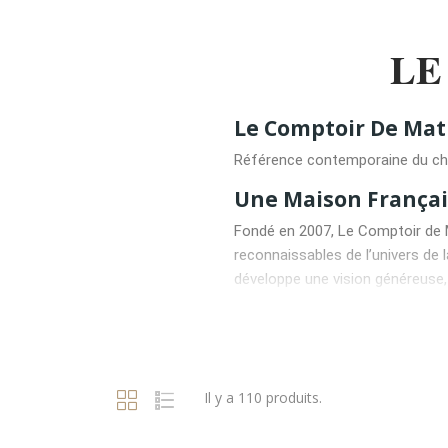
LE
Le Comptoir De Mat
Référence contemporaine du choc
Une Maison Françai
Fondé en 2007, Le Comptoir de 
reconnaissables de l’univers de 
développe une vision généreuse, 
Le Comptoir de Mathilde revendiq
reconnaissable et son univers ch
traditionnelles et des ingrédie
Il y a 110 produits.
Une Histoire Récent
Contrairement aux grandes maiso