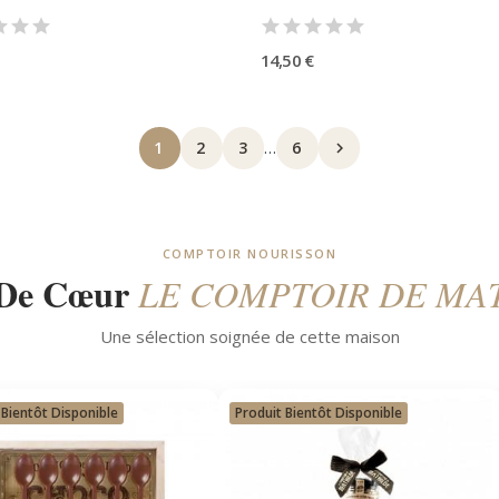
14,50 €
1
2
3
…
6

COMPTOIR NOURISSON
 De Cœur
LE COMPTOIR DE MA
Une sélection soignée de cette maison
 Bientôt Disponible
Produit Bientôt Disponible