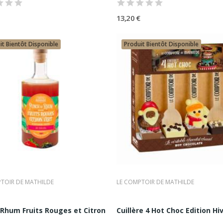
mptoir de Mathilde est considéré comme une référence essentielle,
13,20 €
t en incarnant une gourmandise contemporaine, accessible et quali
it Bientôt Disponible
Produit Bientôt Disponible
TOIR DE MATHILDE
LE COMPTOIR DE MATHILDE
Mathilde
Rhum Fruits Rouges et Citron Vert...
Cuillère 4 Hot Choc Edition Hiv