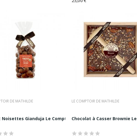
23,00 €
tés régionales
 gourmands
deaux
on de s’inscrire pleinement dans l’univers de l’épicerie fine contem
ative.
ique Immédiatement Reconnaissable
de Mathilde constitue l’un de ses atouts majeurs. Packaging rétro-ch
omptoirs traditionnels, chaque détail participe à une expérience de
s chaleureux et soigné, renforce la dimension émotionnelle de la mar
eau gourmand.
TOIR DE MATHILDE
LE COMPTOIR DE MATHILDE
itée Pour Le Cadeau Et L’art De Vivre Go
imposé comme une marque de référence pour les cadeaux gourmand
lde 270G
 Noisettes Gianduja Le Comptoir de...
Chocolat à Casser Brownie Le 
nt de répondre à toutes les occasions, des fêtes de fin d’année au
é produit, esthétique et accessibilité constitue un levier fort de re