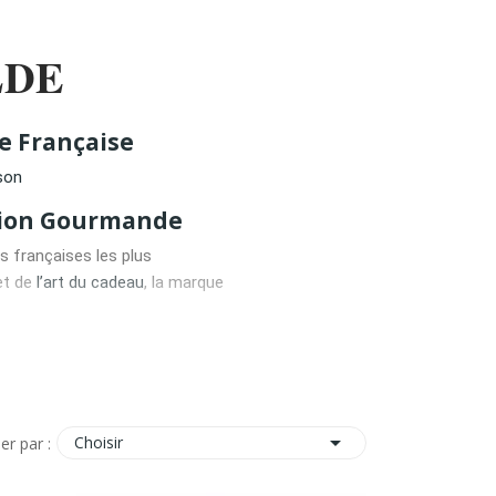
LDE
e Française
son
ition Gourmande
 françaises les plus
 et de
l’art du cadeau
, la marque
sion. Derrière son esthétique
tisanaux, des recettes

Choisir
ier par :
te
 contemporaine, construite