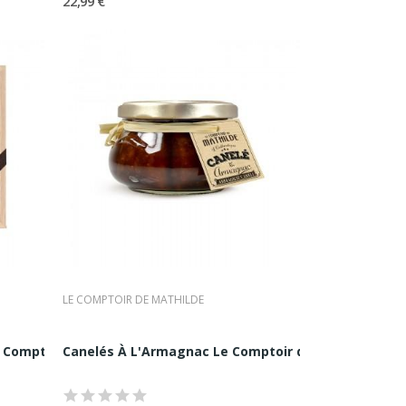
22,99 €
poraine, en proposant une offre
ic, typographies élégantes,
 marque forte et mémorable.
que et en fait une référence
LE COMPTOIR DE MATHILDE
urmand
s. Coffrets, assortiments et
Comptoir d...
Canelés À L'Armagnac Le Comptoir de Mathilde 260
x attentions du quotidien.
connaissance et de fidélisation.