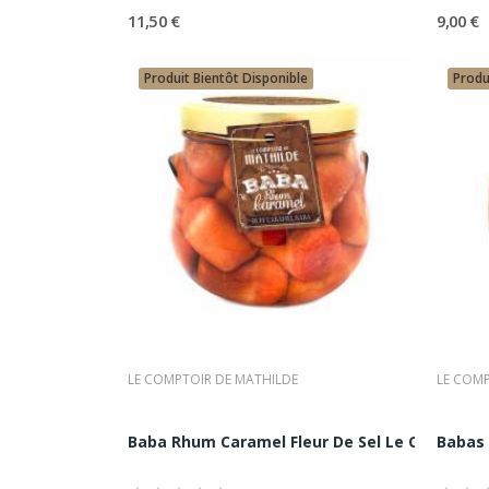
11,50 €
9,00 €
Le Comptoir De Mat
Cohérente Et Exige
Produit Bientôt Disponible
Produ
Comptoir Nourisson propose une 
gourmandise de qualité, aux mai
Notre rôle est celui d’un curate
pertinents, afin de proposer une 
Choisir Le Comptoir de Mathilde
•
D’une sélection premium stru
•
D’un conseil fondé sur la con
•
D’une expérience d’achat align
LE COMPTOIR DE MATHILDE
LE COMP
Une Maison Incont
Baba Rhum Caramel Fleur De Sel Le Comptoir d
Babas 
Par sa capacité à conjuguer trad
de la gourmandise française. La 