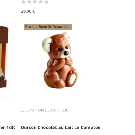
 capable de dialoguer avec les
28,00 €
tative.
Produit Bientôt Disponible
LE COMPTOIR DE MATHILDE
er 4x30G...
Ourson Chocolat au Lait Le Comptoir de Mathilde...