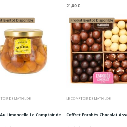
21,00 €
hilde Chez Comptoir Nourisson, Une Sélec
ante
it Bientôt Disponible
Produit Bientôt Disponible
sélection rigoureuse de produits Le Comptoir de Mathilde, pensée p
sons françaises contemporaines et aux produits à forte valeur émo
ur expert : sélectionner les références emblématiques, les meilleures
offre cohérente, lisible et qualitative.
 chez Comptoir Nourisson, c’est bénéficier :
cturée
naissance produit
ée avec les standards de l’épicerie fine haut de gamme
TOIR DE MATHILDE
LE COMPTOIR DE MATHILDE
ournable De La Gourmandise Française C
e...
Au Limoncello Le Comptoir de Mathilde (30...
Coffret Enrobés Chocolat Asso
ition, générosité et modernité, Le Comptoir de Mathilde occupe une 
maison séduit par son authenticité, sa cohérence et son sens du pla