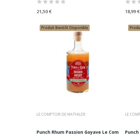
Chez Comptoir Nourisson, Le Co
21,50 €
18,99 €
grandes maisons historiques tou
Produit Bientôt Disponible
Produ
LE COMPTOIR DE MATHILDE
LE COMP
Punch Rhum Passion Goyave Le Comptoir de 
Punch 