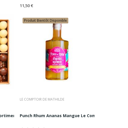
11,50 €
tion Experte,
Produit Bientôt Disponible
our une clientèle sensible à la
tionnelle.
 recettes et les formats les plus
LE COMPTOIR DE MATHILDE
ontemporaine
rtiment de Perles...
Punch Rhum Ananas Mangue Le Comptoir de Mathil
place singulière dans l’univers
isir partagé.