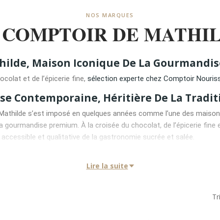
NOS MARQUES
 COMPTOIR DE MATHI
hilde, Maison Iconique De La Gourmandis
olat et de l’épicerie fine,
sélection experte chez Comptoir Nouris
se Contemporaine, Héritière De La Trad
Mathilde s’est imposé en quelques années comme l’une des maisons
la gourmandise premium. À la croisée du chocolat, de l’épicerie fine
accessible et qualitative de la gastronomie sucrée et salée.
ue une approche fondée sur le plaisir, la convivialité et la transmis
Lire la suite
aleureux, la maison cultive un véritable respect des savoir-faire ar
nts soigneusement sélectionnés.
Tr
e Portée Par Une Vision Claire Et Cohéren
ns séculaires, Le Comptoir de Mathilde s’inscrit dans une histoire