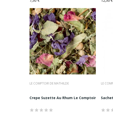
7,50 €
12,50 €
•
Caramels
,
nougats
et spéciali
•
Tartinables
et produits salés
•
Coffrets et assortiments ca
Cette diversité permet à la mais
transversale, cohérente et qualit
Un Univers Esthét
L’identité visuelle du Comptoir 
codes graphiques inspirés des c
Cet univers esthétique, à la foi
naturelle dans l’univers du cad
LE COMPTOIR DE MATHILDE
LE COMP
Une Marque Plébisc
Le Comptoir de Mathilde s’est 
Crepe Suzette Au Rhum Le Comptoir de Mathi
Sachet
présentations soignées permette
Cette capacité à conjuguer qualit