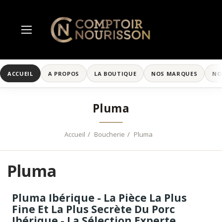
ACCUEIL
A PROPOS
LA BOUTIQUE
NOS MARQUES
NO
Pluma
Accueil
Boucherie
Pluma
Pluma
Pluma Ibérique - La Pièce La Plus
Fine Et La Plus Secrète Du Porc
Ibérique - La Sélection Experte