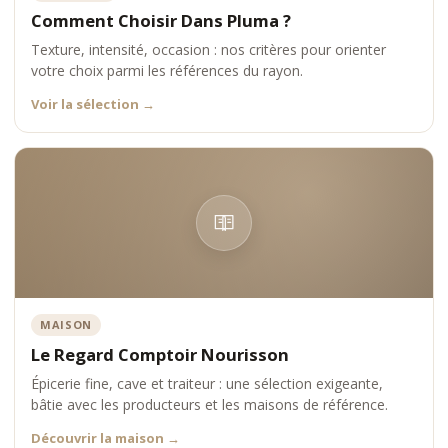
viandes ibériques d’exception, en proposant la pluma ibérique
Comment Choisir Dans Pluma ?
comme une pièce emblématique de son offre premium.
Texture, intensité, occasion : nos critères pour orienter
votre choix parmi les références du rayon.
Voir la sélection
→
MAISON
Le Regard Comptoir Nourisson
Épicerie fine, cave et traiteur : une sélection exigeante,
bâtie avec les producteurs et les maisons de référence.
Découvrir la maison
→