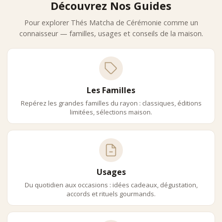
Découvrez Nos Guides
•
des profils doux et accessibles
•
une excellente qualité constante
Pour explorer Thés Matcha de Cérémonie comme un
L’expertise Des Maisons Iconiques
connaisseur — familles, usages et conseils de la maison.
Mariage Frères
Mariage Frères propose des Matcha d’exception, sélectionnés
pour leur finesse et leur élégance, adaptés à une dégustation
pure.
Dammann Frères
Les Familles
Dammann Frères développe une approche accessible du Matcha
Repérez les grandes familles du rayon : classiques, éditions
haut de gamme, tout en respectant les standards de qualité.
limitées, sélections maison.
Palais Des Thés
Palais des Thés valorise une approche pédagogique et experte,
permettant de comprendre les nuances entre les différentes
qualités de Matcha.
Usages Et Accords
Usages
Le Matcha de cérémonie se consomme principalement :
Du quotidien aux occasions : idées cadeaux, dégustation,
•
en préparation traditionnelle (Usucha ou Koicha)
accords et rituels gourmands.
•
en dégustation pure
•
dans un cadre ritualisé