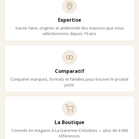
Préparation :
•
tamisage de la poudre
•
eau entre 70 et 80°C
Expertise
•
fouet en bambou (chasen)
Savoir-faire, origines et antériorité des maisons que nous
•
texture mousseuse et homogène
sélectionnons depuis 10 ans.
Accords Recommandés :
•
Matcha avec pâtisseries japonaises (wagashi)
•
Matcha avec desserts peu sucrés
•
Matcha en dégustation pure
Il Se Déguste :
Comparatif
•
sans sucre
•
sans lait
Comparer marques, formats et familles pour trouver le produit
•
en pleine conscience
juste.
Comparatif Des Thés Matcha De
Cérémonie
Matcha Uji : profil très fin et umami, idéal cérémonie, très haut de
gamme
Matcha Nishio : profil intense et végétal, idéal dégustation, très
La Boutique
structuré
Conseils en magasin à La Garenne-Colombes — plus de 4 000
Matcha Kagoshima : profil doux et équilibré, idéal découverte, très
références.