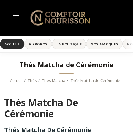
ACCUEIL
A PROPOS
LA BOUTIQUE
NOS MARQUES
NO
Thés Matcha de Cérémonie
Accueil
Thés
Thés Matcha
Thés Matcha de Cérémonie
Thés Matcha De
Cérémonie
Thés Matcha De Cérémonie