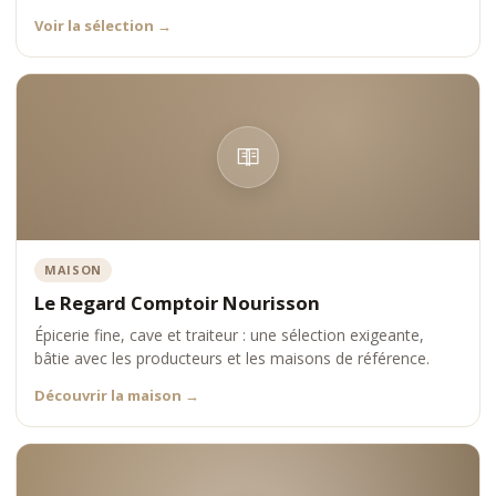
•
profil aromatique umami
Voir la sélection
→
•
réputation des producteurs
Chaque référence est choisie pour offrir une expérience fidèle à
la tradition japonaise.
Positionnement Comptoir Nourisson
Comptoir Nourisson s’impose comme une référence dans
l’univers des thés Matcha de cérémonie premium, en associant
authenticité, exigence et expertise.
MAISON
Le Regard Comptoir Nourisson
Épicerie fine, cave et traiteur : une sélection exigeante,
bâtie avec les producteurs et les maisons de référence.
Découvrir la maison
→