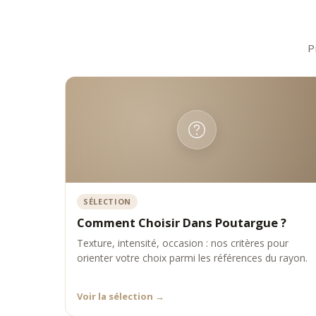
•
À de
•
À de
•
À un
P
•
À un
Notre
durab
SÉLECTION
Comment Choisir Dans Poutargue ?
Texture, intensité, occasion : nos critères pour
orienter votre choix parmi les références du rayon.
Voir la sélection
→