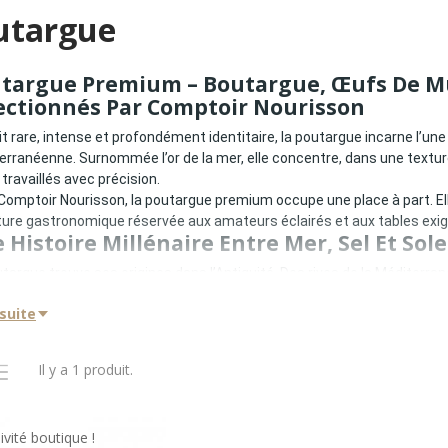
utargue
targue Premium – Boutargue, Œufs De M
ectionnés Par Comptoir Nourisson
t rare, intense et profondément identitaire, la poutargue incarne l’un
erranéenne. Surnommée l’or de la mer, elle concentre, dans une textu
travaillés avec précision.
omptoir Nourisson, la poutargue premium occupe une place à part. Elle
ture gastronomique réservée aux amateurs éclairés et aux tables exi
 Histoire Millénaire Entre Mer, Sel Et Sole
targue trouve ses origines dans l’Antiquité. Des rives de la Méditerranée
sations maritimes ont perfectionné l’art de la salaison des œufs de mul
 suite
oir-faire repose sur :
élection de mulets à maturité optimale
traction manuelle des poches d’œufs
Il y a 1 produit.
salaison maîtrisée
échage lent à l’air marin
ffinage progressif
ivité boutique !
ultat est un produit d’une concentration aromatique exceptionnelle, où 