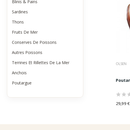
Blinis & Pains
Qu’
Sardines
Une p
•
Une 
Thons
•
Une
•
Une 
Fruits De Mer
•
Des 
Conserves De Poissons
•
Une 
La vra
Autres Poissons
Les
Terrines Et Rillettes De La Mer
Bout
OLSEN
Anchois
Bloc e
râper,
Poutar
Poutargue
Œuf
Matièr
trans
29,99 €
Pou
Référe
rigour
L’e