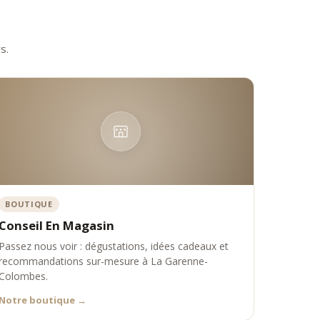
s.
incontournable de la poutargue premium, capable de rivaliser
BOUTIQUE
Conseil En Magasin
Passez nous voir : dégustations, idées cadeaux et
recommandations sur-mesure à La Garenne-
Colombes.
Notre boutique
→