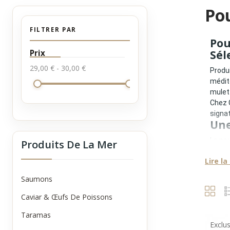
Po
FILTRER PAR
Pou
Prix
Sél
29,00 € - 30,00 €
Produi
médit
mulet 
Chez C
signa
Une
La pou
Produits De La Mer
civili
Lire la
Ce sav
•
La s
Saumons
•
L’ex
•
Une 
Caviar & Œufs De Poissons
•
Un s
Taramas
•
Un a
Exclus
Le rés