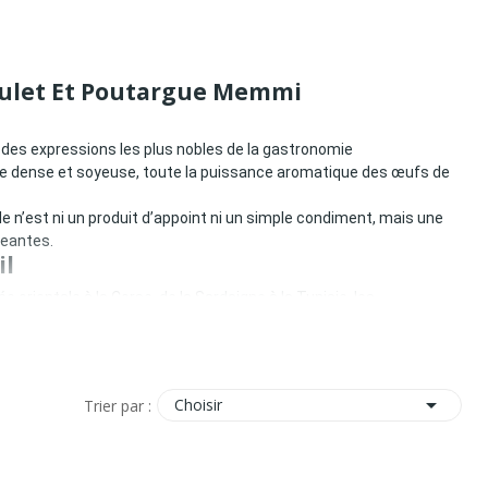
ulet Et Poutargue Memmi
e des expressions les plus nobles de la gastronomie
re dense et soyeuse, toute la puissance aromatique des œufs de
 n’est ni un produit d’appoint ni un simple condiment, mais une
geantes.
il
 orientale à la Corse, de la Sardaigne à la Tunisie, les
et.

Choisir
Trier par :
chaque étape influe sur l’équilibre final.