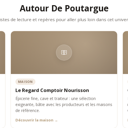
s produits d’une intensité parfaitement maîtrisée
Autour De Poutargue
s maisons emblématiques et fiables
e vision gastronomique exigeante et cohérente
istes de lecture et repères pour aller plus loin dans cet univer
e expérience d’achat premium et inspirante
 ambition est de positionner Comptoir Nourisson comme une référence 
lement avec les plus grandes épiceries fines et maisons spécialisées.
MAISON
Le Regard Comptoir Nourisson
Épicerie fine, cave et traiteur : une sélection
exigeante, bâtie avec les producteurs et les maisons
de référence.
Découvrir la maison
→