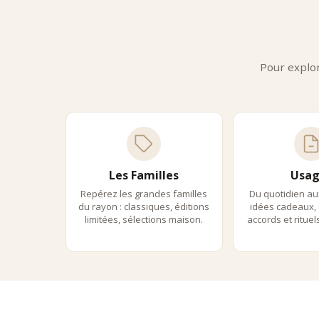
Compto
fine.
Notre 
•
Des 
Pour explo
•
Une 
•
Un a
•
Des
•
Une 
Chaqu
Com
La pou
Les Familles
Usag
•
Des 
Repérez les grandes familles
Du quotidien au
•
Des 
du rayon : classiques, éditions
idées cadeaux, 
•
Des
limitées, sélections maison.
accords et ritue
•
Des 
•
Des 
Elle 
Com
Choisi
•
À un