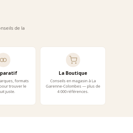
ceux appliqués aux produits les plus prestigieux de l’épicerie
seils de la
ccompagne :
paratif
La Boutique
arques, formats
Conseils en magasin à La
 pour trouver le
Garenne-Colombes — plus de
it juste.
4 000 références.
argue Premium