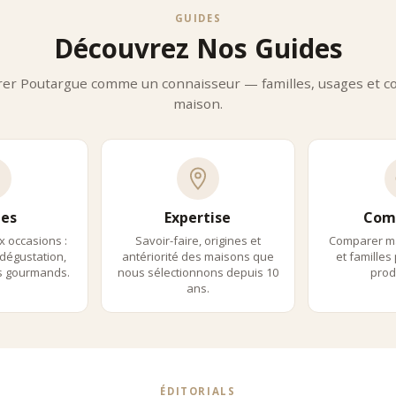
ir Nourisson sélectionne la poutargue selon des critères identiques à 
GUIDES
Découvrez Nos Guides
exigence repose sur :
maisons spécialisées et reconnues
rer Poutargue comme un connaisseur — familles, usages et con
origine clairement identifiée
maison.
ffinage parfaitement maîtrisé
 dégustations systématiques
cohérence entre intensité, élégance et usage culinaire
e poutargue référencée possède une identité gustative affirmée.
ment Déguster La Poutargue Premium ?
targue se suffit souvent à elle-même, mais elle excelle lorsqu’elle a
es
Expertise
Com
pâtes tièdes à l’huile d’olive
x occasions :
Savoir-faire, origines et
Comparer m
œufs brouillés ou au plat
dégustation,
antériorité des maisons que
et familles
 pommes de terre vapeur
ls gourmands.
nous sélectionnons depuis 10
produ
toasts, blinis ou pain grillé
ans.
accords avec vins blancs secs, champagnes ou sakés
transforme une assiette simple en expérience gastronomique.
ptoir Nourisson, Référence De La Pout
r Comptoir Nourisson, c’est accéder :
e sélection rigoureuse de poutargues premium
ÉDITORIALS