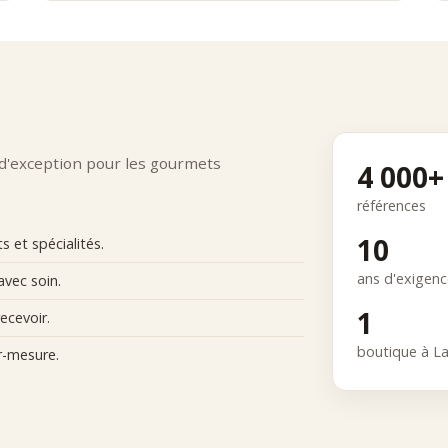
 d'exception pour les gourmets
4 000+
références
10
 et spécialités.
ans d'exigen
avec soin.
1
ecevoir.
boutique à L
r-mesure.