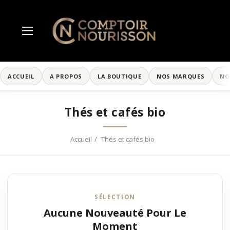
ACCUEIL
A PROPOS
LA BOUTIQUE
NOS MARQUES
NO
Thés et cafés bio
Accueil
Thés et cafés bio
SÉLECTION
Aucune Nouveauté Pour Le
Moment