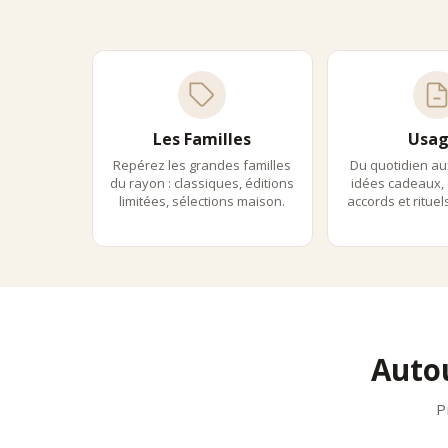
Maria
Mariage
Damm
Dammann
Palai
Les Familles
Usag
Palais 
Usag
Repérez les grandes familles
Du quotidien au
du rayon : classiques, éditions
idées cadeaux, 
Les roo
limitées, sélections maison.
accords et ritue
•
journé
•
après-
•
soirée
Prépa
•
infusi
•
infusi
•
dosage
Auto
Acco
•
rooibo
P
•
rooib
•
rooibo