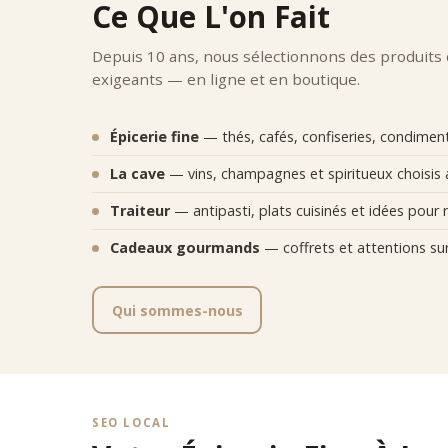
Ce Que L'on Fait
•
qualit
•
équili
•
conse
Depuis 10 ans, nous sélectionnons des produits
•
préci
exigeants — en ligne et en boutique.
•
réput
Chaque 
Posi
Épicerie fine
— thés, cafés, confiseries, condiments
Comptoi
La cave
— vins, champagnes et spiritueux choisis 
créativ
Traiteur
— antipasti, plats cuisinés et idées pour r
Cadeaux gourmands
— coffrets et attentions su
Qui sommes-nous
SEO LOCAL