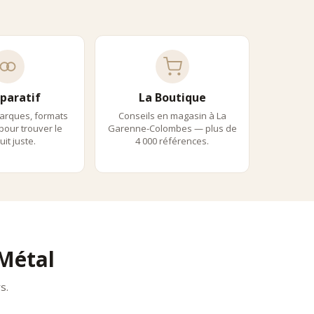
, alliant raffinement visuel et précision aromatique.
itement adaptées à une consommation régulière.
paratif
La Boutique
lisibles et équilibrés.
arques, formats
Conseils en magasin à La
 pour trouver le
Garenne-Colombes — plus de
it juste.
4 000 références.
Métal
s.