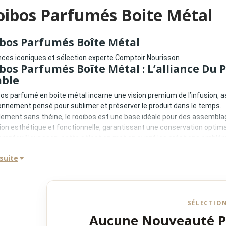
oibos Parfumés Boite Métal
bos Parfumés Boîte Métal
ces iconiques et sélection experte Comptoir Nourisson
bos Parfumés Boîte Métal : L’alliance Du 
able
bos parfumé en boîte métal incarne une vision premium de l’infusion,
onnement pensé pour sublimer et préserver le produit dans le temps.
lement sans théine, le rooibos est une base idéale pour des assemblag
on esthétique et fonctionnelle, garantissant une conservation optima
mptoir Nourisson, cette sélection met en avant les créations emblém
 Frères et Palais des Thés, reconnues pour leur maîtrise des assembl
oîte Métal : Conservation Et Mise En Valeu
 suite
itionnement en boîte métal offre des avantages essentiels :
tion contre l’air, la lumière et l’humidité
rvation longue durée des arômes
SÉLECTIO
 réutilisable et durable
Aucune Nouveauté 
esthétique, idéal pour l’univers du thé