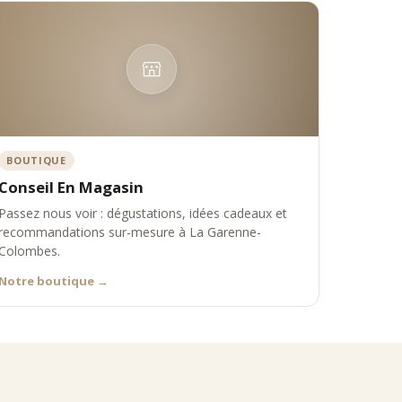
l
BOUTIQUE
Conseil En Magasin
ique Comptoir Nourisson propose une sélection experte de rooibos
Passez nous voir : dégustations, idées cadeaux et
recommandations sur-mesure à La Garenne-
Colombes.
Notre boutique
→
 et Colombes.
s critères exigeants :