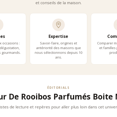
et conseils de la maison.
ge Frères
 Frères propose des rooibos parfumés en boîte métal au design iconique
ann Frères
 Frères développe des créations gourmandes et accessibles, parfa
s Des Thés
es
Expertise
Com
des Thés valorise une approche experte, offrant des profils aromatiques 
es Et Accords
x occasions :
Savoir-faire, origines et
Comparer m
dégustation,
antériorité des maisons que
et familles
ibos parfumés en boîte métal s’adaptent à tous les moments :
ls gourmands.
nous sélectionnons depuis 10
produ
e : infusions fruitées et rafraîchissantes
ans.
midi : infusions gourmandes
 : infusions sans théine relaxantes
ration :
on à chaud classique
on à froid pour une version estivale
ÉDITORIALS
 libre selon les préférences
ur De Rooibos Parfumés Boite 
rds Recommandés :
s fruités avec desserts
istes de lecture et repères pour aller plus loin dans cet univer
os gourmands avec chocolat
s floraux avec pâtisseries fines