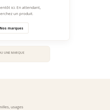
ges quotidiens comme aux idées cadeaux.
ntôt ici. En attendant,
erchez un produit.
 :
Nos marques
OU UNE MARQUE
ensité aromatique.
illes, usages