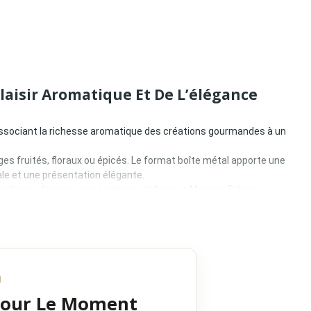
Plaisir Aromatique Et De L’élégance
 associant la richesse aromatique des créations gourmandes à un
es fruités, floraux ou épicés. Le format boîte métal apporte une
le et une présentation élégante.
atiques des maisons iconiques telles que Mariage Frères,
ages et leur exigence qualitative.
r
N
Pour Le Moment