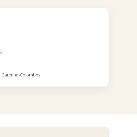
qualitative.
parfumé en boîte métal premium, en associant naturalité,
ce
a Garenne-Colombes