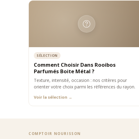
Ils P
•
natur
•
légèr
•
en latt
Comp
Fruités 
Floraux 
Gourman
SÉLECTION
Bout
Comment Choisir Dans Rooibos
Située 
Parfumés Boite Métal ?
parfumé
Texture, intensité, occasion : nos critères pour
Les 
orienter votre choix parmi les références du rayon.
•
les pl
Voir la sélection
→
•
les co
•
des id
•
un ac
La bout
Expe
COMPTOIR NOURISSON
Comptoi