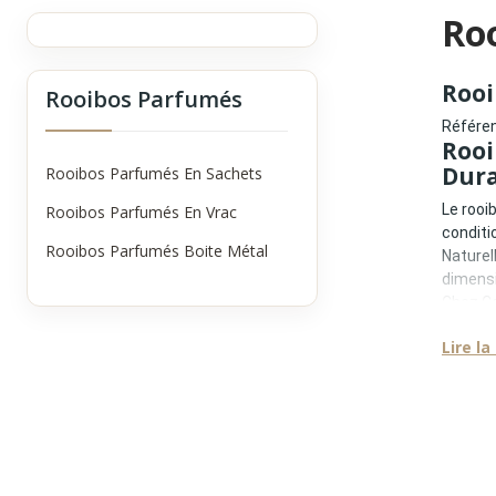
Ro
Rooi
Rooibos Parfumés
Référen
Rooi
Dur
Rooibos Parfumés En Sachets
Le rooi
Rooibos Parfumés En Vrac
conditi
Rooibos Parfumés Boite Métal
Naturel
dimensi
Chez Co
Dammann
La B
Lire la
Le cond
•
protec
•
conse
•
format
•
objet 