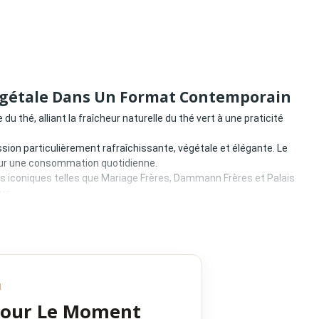
 Végétale Dans Un Format Contemporain
 thé, alliant la fraîcheur naturelle du thé vert à une praticité
ssion particulièrement rafraîchissante, végétale et élégante. Le
our une consommation quotidienne.
s iconiques telles que Mariage Frères, Dammann Frères et Palais
ue.
mmation :
N
pproche plus naturelle et raffinée.
Pour Le Moment