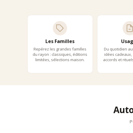
•
fraîch
Asse
•
recett
•
profil
•
arômes
Le thé 
Les Familles
Usag
L’ex
Repérez les grandes familles
Du quotidien au
Maria
du rayon : classiques, éditions
idées cadeaux, 
limitées, sélections maison.
accords et ritue
Mariage
Damm
Dammann
Palai
Palais 
Usag
Les thé
Auto
•
journ
•
pause
P
•
accom
Prép