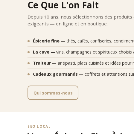
La bout
Ce Que L'on Fait
Expe
Depuis 10 ans, nous sélectionnons des produits
Comptoi
•
qualit
exigeants — en ligne et en boutique.
•
préci
•
adapta
Épicerie fine
— thés, cafés, confiseries, condiments
•
équili
•
réput
La cave
— vins, champagnes et spiritueux choisis 
Chaque 
Posi
Traiteur
— antipasti, plats cuisinés et idées pour r
Comptoi
Cadeaux gourmands
— coffrets et attentions su
et mode
Qui sommes-nous
SEO LOCAL