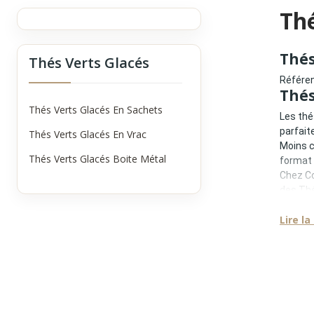
Thé
Thés
Thés Verts Glacés
Référen
Thés
Thés Verts Glacés En Sachets
Les thé
parfait
Thés Verts Glacés En Vrac
Moins c
Thés Verts Glacés Boite Métal
format 
Chez Co
des Thé
Une 
Lire la
Les thé
•
prépar
•
forma
•
dosag
•
const
Ils con