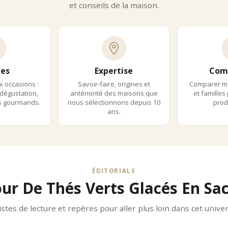
et conseils de la maison.
eur végétale
mblages Signature – Créativité Maîtrisée
es exclusives
s contemporains
 naturels équilibrés
vert apporte une sensation de fraîcheur nette, avec une structure légè
es
Expertise
Com
pertise Des Maisons Iconiques
x occasions :
Savoir-faire, origines et
Comparer m
ge Frères
dégustation,
antériorité des maisons que
et familles
ls gourmands.
nous sélectionnons depuis 10
produ
 Frères propose des thés verts glacés en sachets d’une grande finesse
ans.
ann Frères
 Frères développe des recettes fruitées et accessibles, parfaiteme
s Des Thés
des Thés privilégie une approche pédagogique et experte, mettant en a
es Et Accords
ÉDITORIALS
s verts glacés en sachets s’adaptent à de nombreux moments :
ur De Thés Verts Glacés En Sa
ées chaudes
s rafraîchissantes
istes de lecture et repères pour aller plus loin dans cet univer
pagnement de repas légers
aration Recommandée :