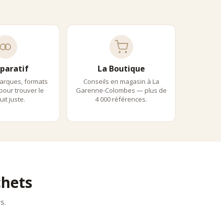
re et désaltérante.
paratif
La Boutique
arques, formats
Conseils en magasin à La
 pour trouver le
Garenne-Colombes — plus de
it juste.
4 000 références.
, alliant précision aromatique et élégance.
nt équilibrées pour une consommation glacée.
vant la diversité des profils végétaux et aromatiques.
chets
s.