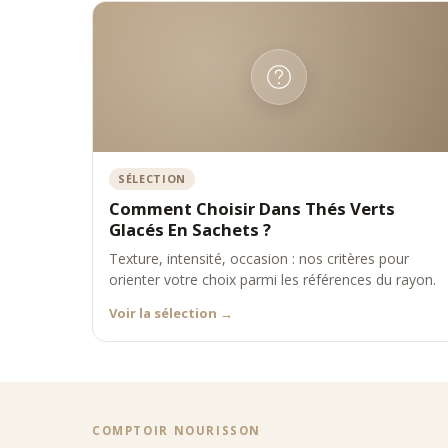
•
infusi
•
infusi
•
servic
Accor
•
thé ve
•
thé ve
•
thé ve
Comp
SÉLECTION
Agrumes 
Comment Choisir Dans Thés Verts
Fruits 
Glacés En Sachets ?
Nature :
Texture, intensité, occasion : nos critères pour
Bout
orienter votre choix parmi les références du rayon.
Située 
Voir la sélection
→
verts g
Les 
•
les me
•
des pr
•
des co
•
une a
COMPTOIR NOURISSON