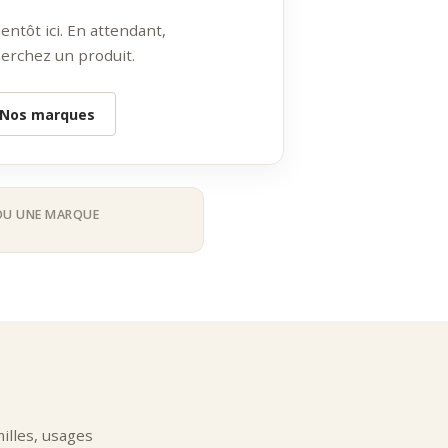
 Du Thé Vert
ntôt ici. En attendant,
fusion optimale :
erchez un produit.
Nos marques
e en infusion à froid.
OU UNE MARQUE
lles, usages