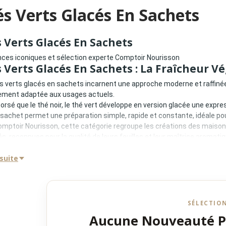
s Verts Glacés En Sachets
 Verts Glacés En Sachets
ces iconiques et sélection experte Comptoir Nourisson
 Verts Glacés En Sachets : La Fraîcheur
s verts glacés en sachets incarnent une approche moderne et raffinée du
ement adaptée aux usages actuels.
orsé que le thé noir, le thé vert développe en version glacée une expre
sachet permet une préparation simple, rapide et constante, idéale p
mptoir Nourisson, cette catégorie regroupe les créations des maison
s, reconnues pour la qualité de leurs feuilles et leur maîtrise aromatiq
Consommation Moderne Et Accessible
 suite
s verts glacés en sachets répondent à de nouveaux modes de conso
ation rapide
t pratique et nomade
e précis
SÉLECTIO
ance gustative
stituent une alternative premium aux boissons industrielles, avec une a
Aucune Nouveauté 