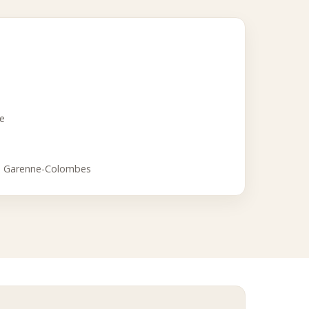
 et Colombes.
tères stricts :
ce
accessible.
rts glacés en sachets premium, en conciliant fraîcheur, exigence
a Garenne-Colombes