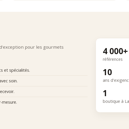
naissance des maisons partenaires
référence est choisie pour sa capacité à enrichir l’expérience gastro
tionnement Comptoir Nourisson
r Nourisson s’affirme comme distributeur expert de fruits au sirop pre
ve.
 d'exception pour les gourmets
4 000+
références
10
 et spécialités.
ans d'exigen
avec soin.
1
ecevoir.
boutique à L
r-mesure.