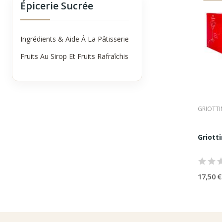
Épicerie Sucrée
Contrai
aromati
•
prése
Ingrédients & Aide À La Pâtisserie
•
stabil
•
accom
Fruits Au Sirop Et Fruits Rafraîchis
Le just
Les 
La grio
transfo
GRIOTTI
Les grio
•
une i
•
une f
Griotti
•
une p
Elles s
Grio
17,50 €
Les gri
intégra
•
les e
•
les c
•
les in