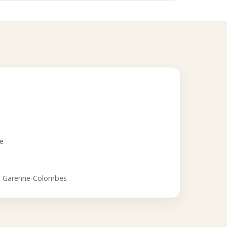
nomique.
mium, avec une sélection orientée plaisir, tradition et excellence
ce
a Garenne-Colombes