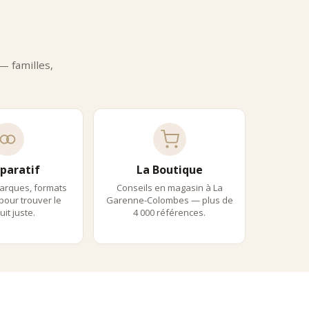
ure Iconique
raffinées du fruit au sirop. Macérées lentement dans une liqueur
— familles,
 de fromages.
t Gourmandise
rsch séduisent par leur :
paratif
La Boutique
arques, formats
Conseils en magasin à La
 pour trouver le
Garenne-Colombes — plus de
it juste.
4 000 références.
ixologie