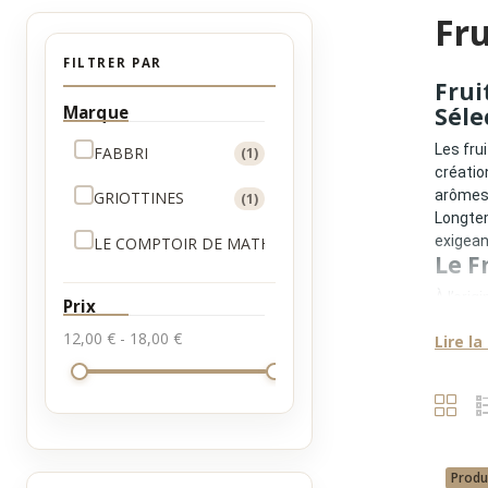
Fru
FILTRER PAR
Frui
Marque
Séle
Les fru
FABBRI
(1)
créatio
arômes
GRIOTTINES
(1)
Longtem
exigean
LE COMPTOIR DE MATHILDE
(1)
Le F
À l’orig
Prix
sont dé
12,00 € - 18,00 €
Lire la
Les fru
•
une c
•
une i
•
une c
•
une i
Sans ce
Le S
Produ