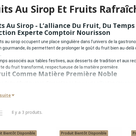
its Au Sirop Et Fruits Rafraîc
ts Au Sirop - L’alliance Du Fruit, Du Temp
ction Experte Comptoir Nourisson
its au sirop occupent une place singulière dans l’univers de la gastronom
n gourmande, ils permettent de prolonger le goût du fruit bien au-delà 
.
ps associés aux tables festives, aux desserts de tradition et aux rec
te du fruit transformé, respectueuse de la matière première.
ruit Comme Matière Première Noble
ine de tout fruit au sirop d’exception se trouve une sélection rigoureuse 
terminants.
 suite
its destinés au sirop doivent présenter :
hair ferme
ntensité aromatique naturelle
Il y a 3 produits.
apacité à supporter la transformation
dentité gustative marquée
tte exigence initiale, aucun savoir-faire ne peut compenser.
irop, Un Écrin Et Non Un Masque
it Bientôt Disponible
Produit Bientôt Disponible
P