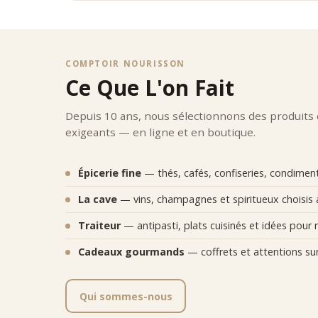
•
recon
Chaque 
Posi
Comptoi
COMPTOIR NOURISSON
gustati
Ce Que L'on Fait
Depuis 10 ans, nous sélectionnons des produits
exigeants — en ligne et en boutique.
Épicerie fine
— thés, cafés, confiseries, condiments
La cave
— vins, champagnes et spiritueux choisis 
Traiteur
— antipasti, plats cuisinés et idées pour r
Cadeaux gourmands
— coffrets et attentions su
Qui sommes-nous