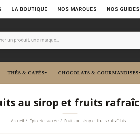
S
LA BOUTIQUE
NOS MARQUES
NOS GUIDES
THÉS & CAFÉS
CHOCOLATS & GOURMANDISES
its au sirop et fruits rafraî
Accueil
Épicerie sucrée
Fruits au sirop et fruits rafraîchis