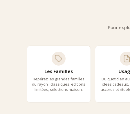
Elles g
Grio
Les gri
aromati
Pour explo
•
une t
•
une c
•
une f
Elles s
Ceri
À mi-che
Les Familles
Usag
•
douce
•
intens
Repérez les grandes familles
Du quotidien au
•
polyv
du rayon : classiques, éditions
idées cadeaux, 
limitées, sélections maison.
accords et ritue
Elles s
Des 
Les fru
•
pâtiss
•
choco
•
desse
•
mixol