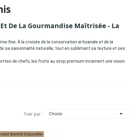
his
s Et De La Gourmandise Maîtrisée - La
ie fine. À la croisée de la conservation artisanale et de la
de sa saisonnalité naturelle, tout en sublimant sa texture et ses
ettes de chefs, les fruits au sirop premium incarnent une vision
du fruit frais. Variété, maturité, calibre et équilibre sucre-acidité

Choisir
Trier par :
roduit Bientôt Disponible