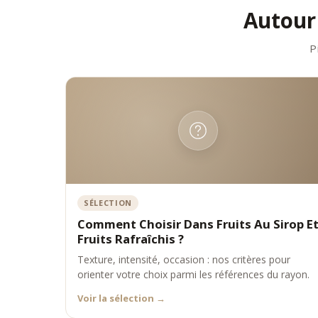
Autour 
•
plate
Leur ca
Fabb
P
Maison 
•
des r
•
une m
•
une c
Ses gri
Le C
Le Comp
de plais
Grio
SÉLECTION
Les Gri
Comment Choisir Dans Fruits Au Sirop E
équilibr
Fruits Rafraîchis ?
Expe
Texture, intensité, occasion : nos critères pour
Comptoi
orienter votre choix parmi les références du rayon.
•
qualit
•
maîtr
Voir la sélection
→
•
équili