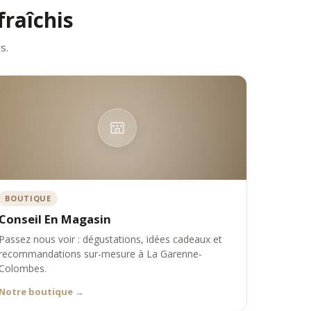
fraîchis
sés des professionnels comme des amateurs éclairés.
s.
diale des fruits au sirop. Son savoir-faire repose sur :
aise
use et accessible, tout en conservant une exigence de qualité et
BOUTIQUE
et de liqueur de kirsch est reconnue pour sa précision, son
Conseil En Magasin
Passez nous voir : dégustations, idées cadeaux et
recommandations sur-mesure à La Garenne-
:
Colombes.
Notre boutique
→