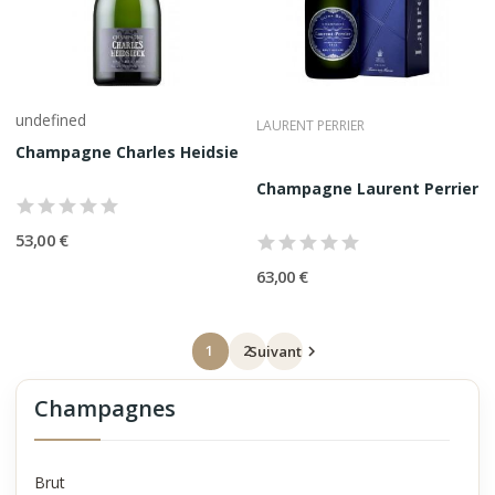
undefined
LAURENT PERRIER
Champagne Charles Heidsieck Brut Reserve 75CL
Champagne Laurent Perrier Ul
53,00 €
63,00 €
1
2
Suivant

Champagnes
Brut