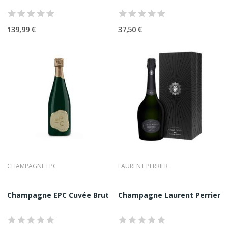
Nourisson
La sélection Comptoir Nourisson repose sur :
139,99 €
37,50 €
•
la légitimité des Maisons
•
la cohérence stylistique
•
la qualité constante des cuvées
•
l’intérêt gastronomique réel
Chaque Champagne Brut proposé est dégusté, analysé et choisi
pour sa capacité à représenter le meilleur de son style.
Le Champagne Brut, Signature
Universelle Du Raffinement
Qu’il soit de grande Maison ou de vigneron d’exception, le
Champagne Brut reste la forme la plus pure de l’expression
champenoise. Un vin de célébration, mais surtout un vin de vérité.
CHAMPAGNE EPC
LAURENT PERRIER
Champagne EPC Cuvée Brut 37,5CL
Champagne Laurent Perrier Gra