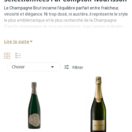
Le Champagne Brut incarne l’équilibre parfait entre fraîcheur,
vinosité et élégance. Ni trop dosé, ni austère, il représente le style
le plus emblématique et le plus recherché de la Champagne.
C’est le champagne de tous les instants, mais jamais ordinaire.
Chez Comptoir Nourisson, le Brut est considéré comme la pierre
angulaire de toute grande cave de champagne. Il révèle le style
Lire la suite
d’une Maison, la précision d’un terroir et la vision d’un chef de
cave.
Origine Et Définition Du Champagne
Brut

Choisir
Filtrer
Un Champagne Brut se définit par un dosage inférieur ou égal à
12 g de sucre par litre. Ce niveau de dosage permet :
•
de préserver la pureté aromatique
•
de révéler le vin sans artifice
•
d’offrir une grande polyvalence gastronomique
Le Brut est la lecture la plus fidèle de l’ADN d’une Maison de
Champagne.
Les Terroirs À L’origine Des Grands
Champagnes Brut