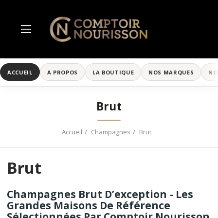
ACCUEIL
A PROPOS
LA BOUTIQUE
NOS MARQUES
NO
Brut
Accueil
Champagnes
Brut
Brut
Champagnes Brut D’exception - Les
Grandes Maisons De Référence
Sélectionnées Par Comptoir Nourisson