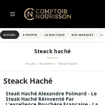
ACCUEIL
A PROPOS
LA BOUTIQUE
NOS MARQUES
NO
Steack haché
Accueil
Boucherie
Steack haché
Steack Haché
Steak Haché Alexandre Polmard - Le
Steak Haché Réinventé Par
L’excellence Bouchère Française - La