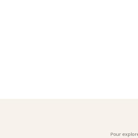
Une 
Les roo
Rooib
•
fruits
•
mang
•
agru
Rooib
•
rose
•
fleur 
•
jasmi
Rooi
•
vanille
•
caram
•
épice
Rooi
•
mélan
•
associ
Chaque 
L’ex
Pour explor
Maria