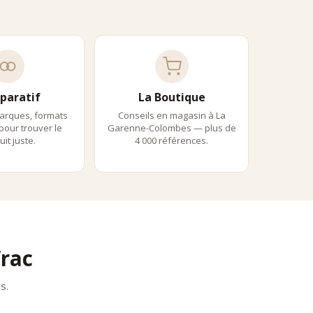
antes et complexes, révélant une grande finesse aromatique.
risés par une richesse immédiate en bouche.
 l’équilibre des profils aromatiques.
paratif
La Boutique
arques, formats
Conseils en magasin à La
 pour trouver le
Garenne-Colombes — plus de
it juste.
4 000 références.
rac
s.