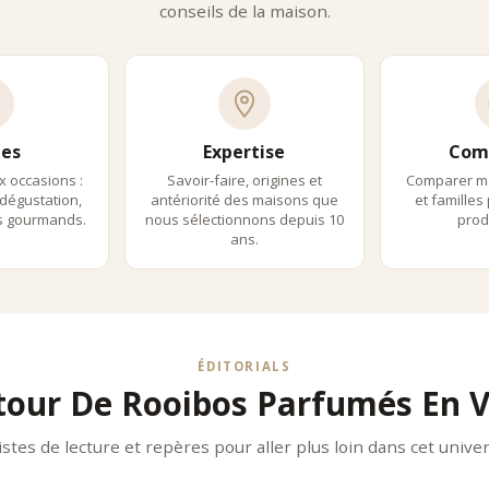
conseils de la maison.
 Frères propose des rooibos parfumés en vrac aux compositions élég
ann Frères
 Frères développe des mélanges gourmands et accessibles, caracté
s Des Thés
des Thés valorise une approche experte, mettant en avant la lisibilité et
es Et Accords
es
Expertise
Com
x occasions :
Savoir-faire, origines et
Comparer m
ibos parfumés en vrac s’adaptent à tous les moments :
dégustation,
antériorité des maisons que
et familles
e : infusions fruitées et fraîches
ls gourmands.
nous sélectionnons depuis 10
produ
midi : infusions gourmandes
ans.
 : infusions relaxantes sans théine
ration :
on à chaud classique
on à froid pour une version estivale
 ajusté selon l’intensité souhaitée
ÉDITORIALS
rds Recommandés :
tour De Rooibos Parfumés En V
s fruités avec desserts
os gourmands avec chocolat
istes de lecture et repères pour aller plus loin dans cet univer
s floraux avec pâtisseries fines
euvent Être Consommés :