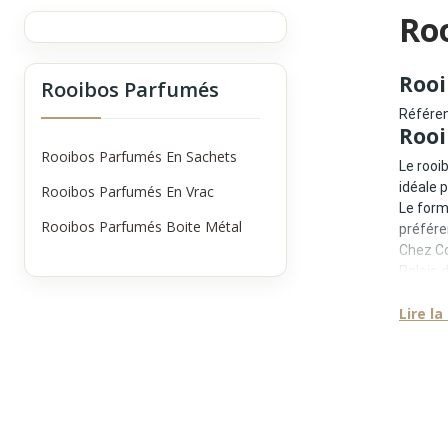
Ro
Rooi
Rooibos Parfumés
Référen
Rooi
Rooibos Parfumés En Sachets
Le rooi
idéale 
Rooibos Parfumés En Vrac
Le form
Rooibos Parfumés Boite Métal
préfére
Chez Co
Palais 
Le V
Lire la
Le form
•
libéra
•
expans
•
dosage
•
adapta
Il perm