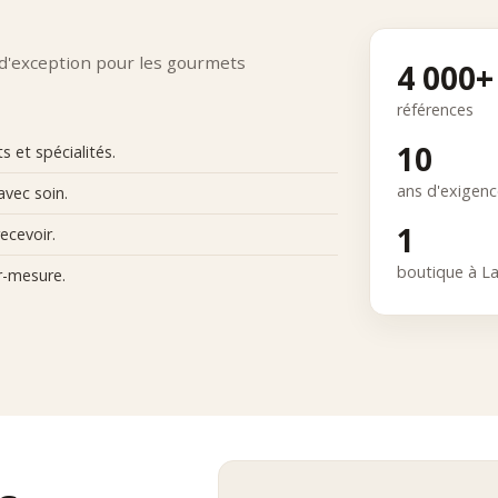
ibre des assemblages
sion aromatique
 du produit
 d'exception pour les gourmets
4 000+
ation des maisons
référence est choisie pour garantir une expérience riche, précise et qu
références
tionnement Comptoir Nourisson
10
 et spécialités.
r Nourisson s’impose comme une référence dans l’univers du rooibos
elle et exigeante.
ans d'exigen
avec soin.
1
ecevoir.
boutique à L
r-mesure.