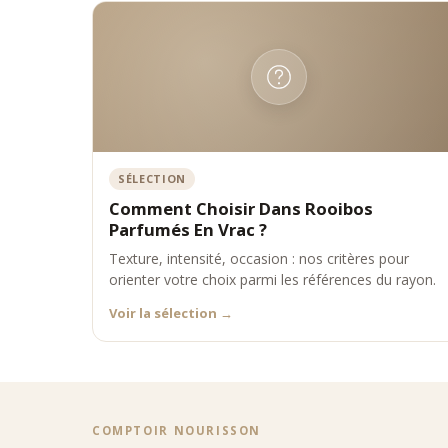
•
natur
•
légèr
•
en latt
Comp
Fruités 
Floraux 
Gourman
Bout
SÉLECTION
Située 
Comment Choisir Dans Rooibos
parfum
Parfumés En Vrac ?
Les 
Texture, intensité, occasion : nos critères pour
•
les cr
orienter votre choix parmi les références du rayon.
•
les co
Voir la sélection
→
•
une la
•
un ac
La bout
Expe
Comptoi
COMPTOIR NOURISSON
•
qualit