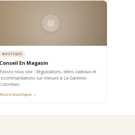
BOUTIQUE
ique Comptoir Nourisson propose une sélection experte de rooibos
Conseil En Magasin
Passez nous voir : dégustations, idées cadeaux et
recommandations sur-mesure à La Garenne-
Colombes.
Notre boutique
→
 et Colombes.
res exigeants :