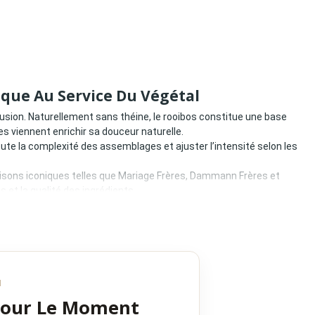
ique Au Service Du Végétal
fusion. Naturellement sans théine, le rooibos constitue une base
es viennent enrichir sa douceur naturelle.
toute la complexité des assemblages et ajuster l’intensité selon les
isons iconiques telles que Mariage Frères, Dammann Frères et
 et la qualité des ingrédients.
N
Pour Le Moment