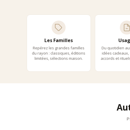
Mariage
Damm
Dammann
Palai
Palais 
Usag
Les Familles
Usag
Repérez les grandes familles
Du quotidien au
Les roo
du rayon : classiques, éditions
idées cadeaux, 
•
journé
limitées, sélections maison.
accords et ritue
•
après-
•
soirée
Prépa
•
infusi
•
infusi
•
dosage
Acco
Au
•
rooibo
•
rooib
P
•
rooibo
Ils P