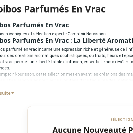
oibos Parfumés En Vrac
bos Parfumés En Vrac
ces iconiques et sélection experte Comptoir Nourisson
bos Parfumés En Vrac : La Liberté Aromat
bos parfumé en vrac incarne une expression riche et généreuse de l’in
pour des créations aromatiques sophistiquées, où fruits, fleurs et épic
at vrac permet une liberté totale d’infusion, essentielle pour révéler 
nces.
mptoir Nourisson, cette sélection met en avant les créations des ma
des Thés, reconnues pour leur savoir-faire dans l’équilibre des mélanges
rac : Précision Et Intensité Aromatique
 suite
at vrac est particulièrement adapté aux rooibos parfumés :
tion complète des arômes
ion optimale des ingrédients
 ajusté selon l’intensité souhaitée
SÉLECTIO
tion du temps d’infusion
et une expérience sensorielle plus intense et plus personnalisée.
Aucune Nouveauté 