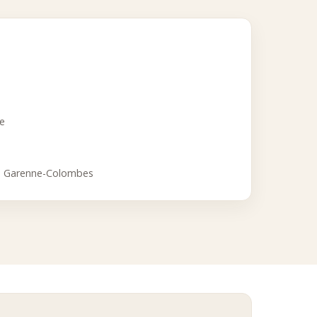
alitative.
 parfumé en vrac premium, en valorisant une approche experte,
ce
a Garenne-Colombes