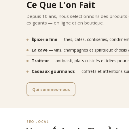
Ce Que L'on Fait
•
équil
•
préci
•
pureté
Depuis 10 ans, nous sélectionnons des produits
•
réput
exigeants — en ligne et en boutique.
Chaque 
Posi
Épicerie fine
— thés, cafés, confiseries, condiments
Comptoi
sensori
La cave
— vins, champagnes et spiritueux choisis 
Traiteur
— antipasti, plats cuisinés et idées pour r
Cadeaux gourmands
— coffrets et attentions su
Qui sommes-nous
SEO LOCAL