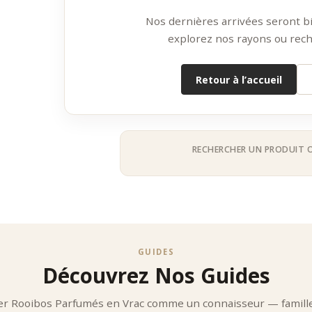
Palette Aromatique Riche Et Gourmande
Nos dernières arrivées seront bie
ibos parfumés en vrac se déclinent en plusieurs univers :
os Fruités
explorez nos rayons ou rech
 rouges
ue
Retour à l’accueil
mes
os Floraux
d’oranger
n
RECHERCHER UN PRODUIT 
bos Gourmands
el
s douces
bos Bien-Être Aromatiques
ges relaxants
GUIDES
ations digestives
Découvrez Nos Guides
création repose sur un équilibre précis entre la douceur du rooibos et 
pertise Des Maisons Iconiques
er Rooibos Parfumés en Vrac comme un connaisseur — famille
ge Frères