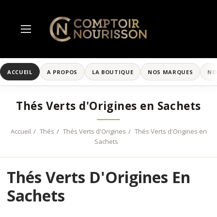
ACCUEIL
A PROPOS
LA BOUTIQUE
NOS MARQUES
NO
Thés Verts d'Origines en Sachets
Accueil
Thés
Thés Verts d'Origines
Thés Verts d'Origines en
Sachets
Thés Verts D'Origines En
Sachets