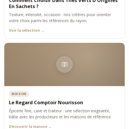
Comment Choisir Dans Thés Verts D'Origines
•
précision aromatique
En Sachets ?
•
réputation des maisons
Texture, intensité, occasion : nos critères pour orienter
Chaque référence est choisie pour garantir une expérience fidèle
votre choix parmi les références du rayon.
aux standards du thé premium.
Positionnement Comptoir Nourisson
Voir la sélection
→
Comptoir Nourisson s’impose comme un acteur de référence
dans l’univers des thés verts d’origine en sachets premium, en
conciliant finesse, accessibilité et exigence.
MAISON
Le Regard Comptoir Nourisson
Épicerie fine, cave et traiteur : une sélection exigeante,
bâtie avec les producteurs et les maisons de référence.
Découvrir la maison
→