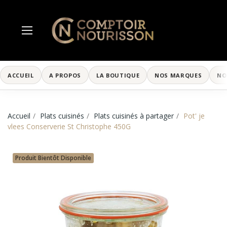
ACCUEIL
A PROPOS
LA BOUTIQUE
NOS MARQUES
NO
Accueil
Plats cuisinés
Plats cuisinés à partager
Pot' je
vlees Conserverie St Christophe 450G
Produit Bientôt Disponible