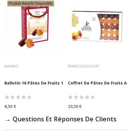
Produit Bientôt Disponible
MAXIM'S
FRANCOIS DOUCET
r François Doucet 200G
Ballotin 16 Pâtes De Fruits 112G - Maxim's
Coffret De Pâtes De Fruits Ass
8,50 €
23,50 €
→ Questions Et Réponses De Clients