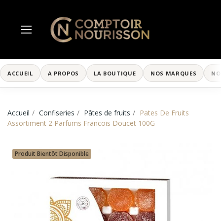
ACCUEIL
A PROPOS
LA BOUTIQUE
NOS MARQUES
NO
Accueil
Confiseries
Pâtes de fruits
Pates De Fruits
Assortiment 2 Parfums Francois Doucet 100G
Produit Bientôt Disponible