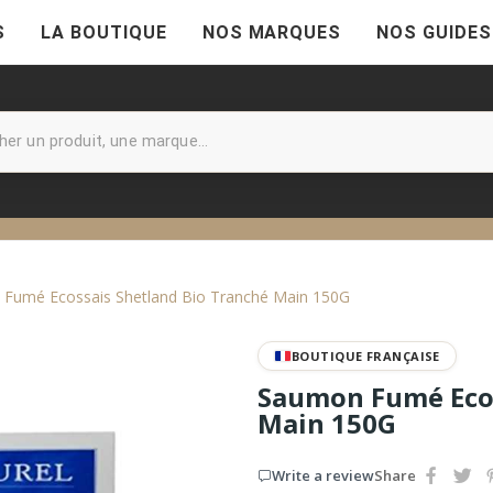
S
LA BOUTIQUE
NOS MARQUES
NOS GUIDES
Fumé Ecossais Shetland Bio Tranché Main 150G
BOUTIQUE FRANÇAISE
Saumon Fumé Ecos
Main 150G
Write a review
Share