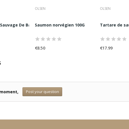
OLSEN
OLSEN
auvage De Baltique Prestige Olsen...
Saumon norvégien 100G
Tartare de sau
€8.50
€17.99
s
Post your question
e moment,