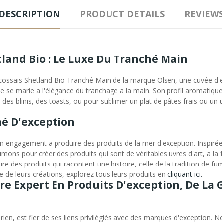
DESCRIPTION
PRODUCT DETAILS
REVIEW
land Bio : Le Luxe Du Tranché Main
sais Shetland Bio Tranché Main de la marque Olsen, une cuvée d'exce
ique se marie a l'élégance du tranchage a la main. Son profil aromatiq
 des blinis, des toasts, ou pour sublimer un plat de pâtes frais ou un
umé D'exception
engagement a produire des produits de la mer d'exception. Inspirée p
mons pour créer des produits qui sont de véritables uvres d'art, a la 
uire des produits qui racontent une histoire, celle de la tradition d
le de leurs créations, explorez tous leurs produits en
cliquant ici.
tre Expert En Produits D'exception, De L
ien, est fier de ses liens privilégiés avec des marques d'exception. No