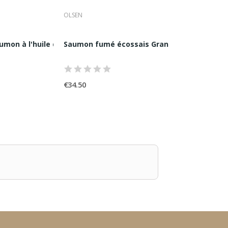
OLSEN
PETROSSIAN
mon à l'huile d'olive et Sichuan...
Saumon fumé écossais Grand Prestige Olse
Saumon Fumé 
€34.50
€26.00