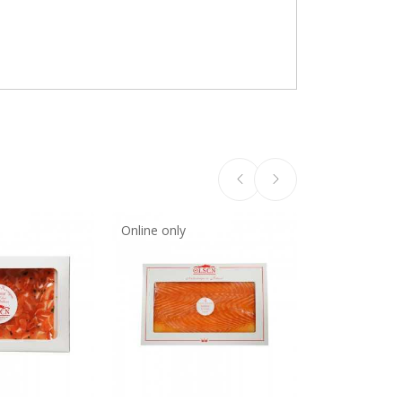
Online only
Online only
Produit Bientô