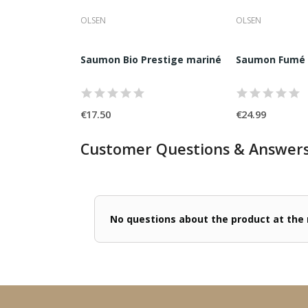
OLSEN
OLSEN
..
de saumon Ecossais ou Norvégiens...
Saumon Bio Prestige mariné à l'aneth 2/3...
Saumon Fumé S
€17.50
€24.99
Customer Questions & Answer
No questions about the product at th