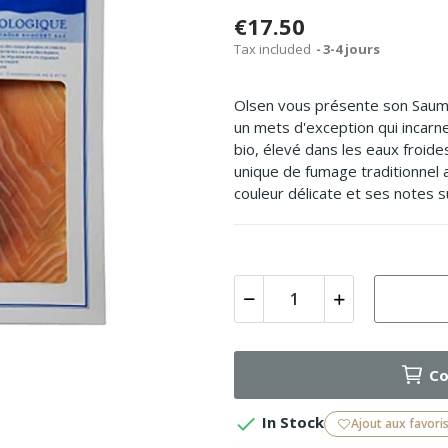
€17.50
Tax included
3-4 jours
Olsen vous présente son Saum
un mets d'exception qui incarne
bio, élevé dans les eaux froides
unique de fumage traditionnel au
couleur délicate et ses notes 
Co

In Stock
Ajout aux favori