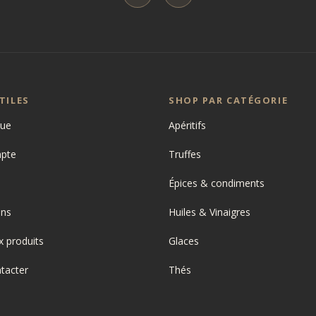
TILES
SHOP PAR CATÉGORIE
que
Apéritifs
pte
Truffes
Épices & condiments
ons
Huiles & Vinaigres
 produits
Glaces
tacter
Thés