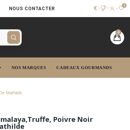
0
€
NOUS CONTACTER
0
NOS MARQUES
CADEAUX GOURMANDS
 De Mathilde
imalaya,Truffe, Poivre Noir
athilde