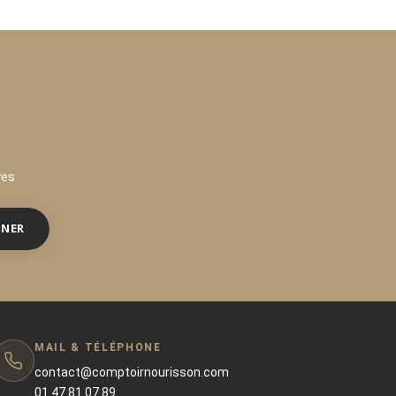
ves
NNER
MAIL & TÉLÉPHONE
contact@comptoirnourisson.com
01 47 81 07 89