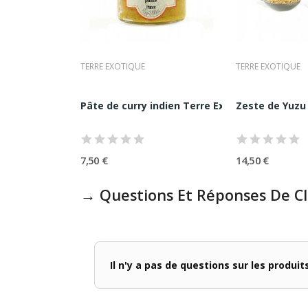
ATHILDE
TERRE EXOTIQUE
TERRE EXOTIQUE
ge 4 Poivres et Baies 125G Le...
Pâte de curry indien Terre Exotique 85G
Zeste de Yuzu 
7,50 €
14,50 €
→ Questions Et Réponses De Cl
Il n'y a pas de questions sur les produi