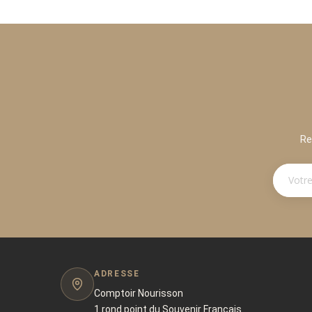
Re
ADRESSE
Comptoir Nourisson
1 rond point du Souvenir Français