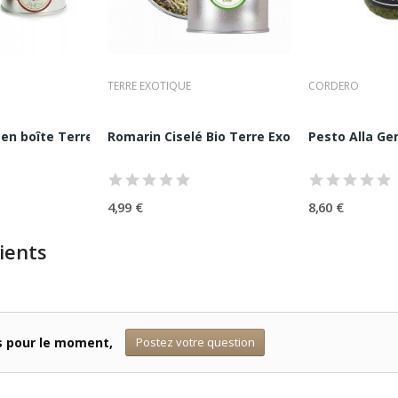
TERRE EXOTIQUE
CORDERO
en boîte Terre Exotique 20G
Romarin Ciselé Bio Terre Exotique 70G
Pesto Alla Ge
4,99 €
8,60 €
ients
Postez votre question
ts pour le moment,