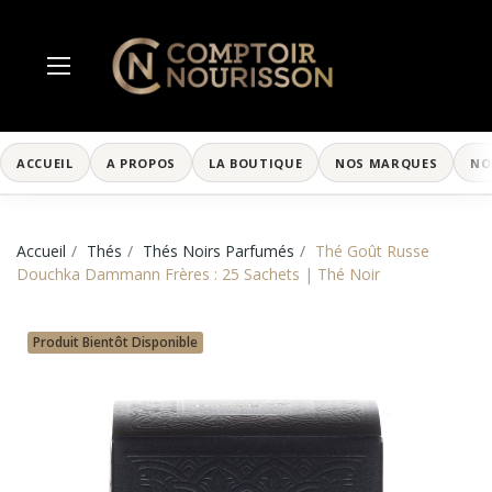
ACCUEIL
A PROPOS
LA BOUTIQUE
NOS MARQUES
NO
Accueil
Thés
Thés Noirs Parfumés
Thé Goût Russe
Douchka Dammann Frères : 25 Sachets | Thé Noir
Produit Bientôt Disponible