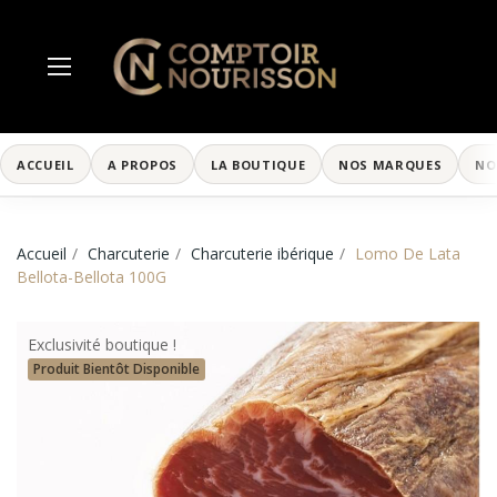
ACCUEIL
A PROPOS
LA BOUTIQUE
NOS MARQUES
NO
Accueil
Charcuterie
Charcuterie ibérique
Lomo De Lata
Bellota-Bellota 100G
Exclusivité boutique !
Produit Bientôt Disponible