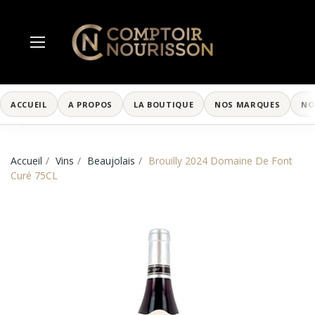
ACCUEIL
A PROPOS
LA BOUTIQUE
NOS MARQUES
NO
Accueil
Vins
Beaujolais
Brouilly 2024 Domaine De Font
Curé 75CL