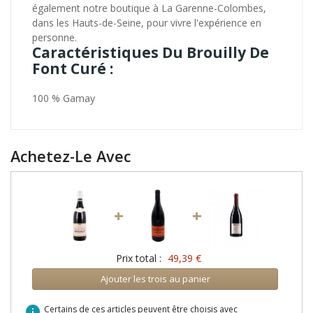
également notre boutique à La Garenne-Colombes,
dans les Hauts-de-Seine, pour vivre l'expérience en
personne.
Caractéristiques Du Brouilly De
Font Curé :
100 % Gamay
Achetez-Le Avec
+
+
Prix total :
49,39 €
Ajouter les trois au panier
info
Certains de ces articles peuvent être choisis avec