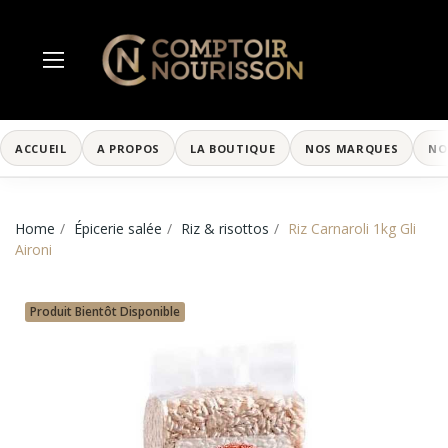
ACCUEIL
A PROPOS
LA BOUTIQUE
NOS MARQUES
NO
Home
Épicerie salée
Riz & risottos
Riz Carnaroli 1kg Gli
Aironi
Produit Bientôt Disponible