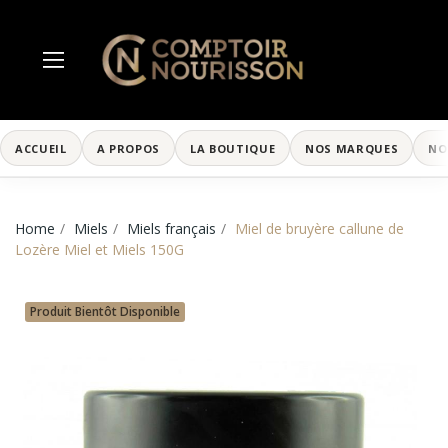
ACCUEIL
A PROPOS
LA BOUTIQUE
NOS MARQUES
NO
Home
Miels
Miels français
Miel de bruyère callune de
Lozère Miel et Miels 150G
Produit Bientôt Disponible