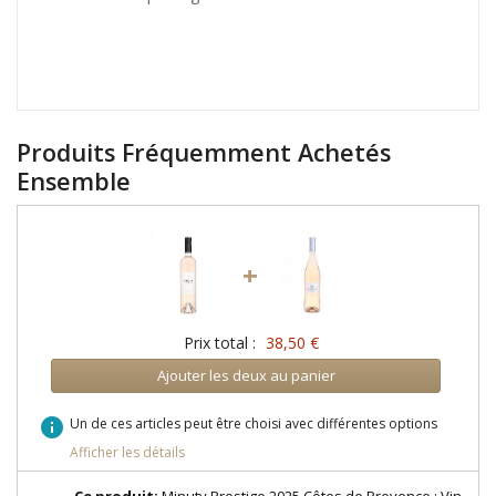
Produits Fréquemment Achetés
Ensemble
+
Prix total :
38,50 €
Ajouter les deux au panier
info
Un de ces articles peut être choisi avec différentes options
Afficher les détails
Ce produit:
Minuty Prestige 2025 Côtes de Provence : Vin