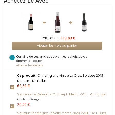
Achetez-Le Avec
+
+
Prix total :
119,89 €
Ajouter les trois au panier
info
Certains de ces articles peuvent être choisis avec
différentes options
Afficher les détails
Ce produit:
Chinon grand vin de La Croix Boissée 2015
Domaine De Pallus
69,89 €
Sancerre Le Rabault 2024 Joseph Mellot 75CL | Vin Rouge
Couleur: Rouge
20,50 €
Saumur-Champigny La Salle Martin 2020 75cl D. De L'Ours