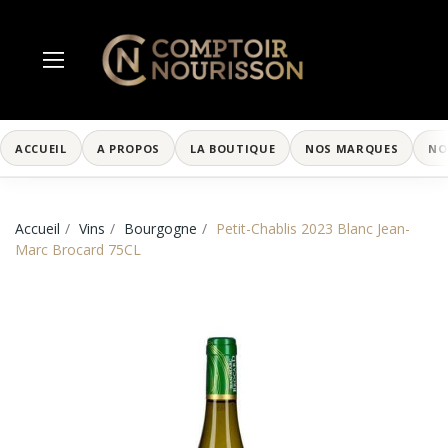
ACCUEIL
A PROPOS
LA BOUTIQUE
NOS MARQUES
NO
Accueil
Vins
Bourgogne
Petit-Chablis 2023 Blanc Jean-
Marc Brocard 75CL