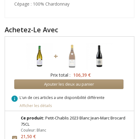
Cépage : 100% Chardonnay
Achetez-Le Avec
+
Prix total :
106,39 €
Ajouter les deux au panier
info
L'un de ces articles a une disponibilité différente
Afficher les détails
Ce produit:
Petit-Chablis 2023 Blanc Jean-Marc Brocard
75CL
Couleur: Blanc
21,50 €