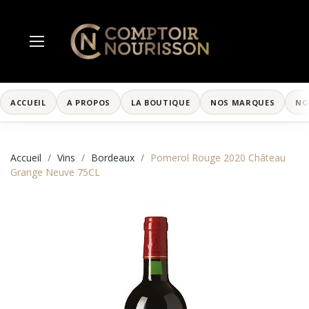
ACCUEIL
A PROPOS
LA BOUTIQUE
NOS MARQUES
NO
Accueil
Vins
Bordeaux
Pomerol Rouge 2020 Château
Grange Neuve 75CL