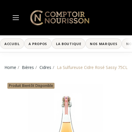
ACCUEIL
A PROPOS
LA BOUTIQUE
NOS MARQUES
NO
Home
Bières
Cidres
La Sulfureuse Cidre Rosé Sassy 75CL
Produit Bientôt Disponible