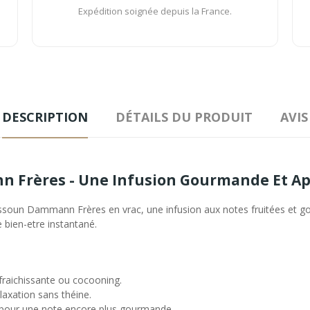
Expédition soignée depuis la France.
DESCRIPTION
DÉTAILS DU PRODUIT
AVIS
 Frères - Une Infusion Gourmande Et Ap
ssoun Dammann Frères en vrac, une infusion aux notes fruitées et go
 bien-etre instantané.
fraichissante ou cocooning.
laxation sans théine.
, pour une note encore plus gourmande.