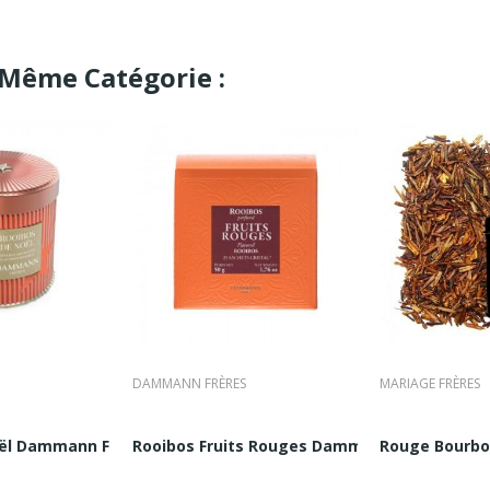
 Même Catégorie :
DAMMANN FRÈRES
MARIAGE FRÈRES
..
l Dammann Frères :Boite 100G |...
Rooibos Fruits Rouges Dammann Frères : 25...
Rouge Bourbon