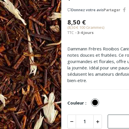
Donnez votre avis
Partager
8,50 €
(8,50 € 100 Grammes)
TTC
3-4 jours
Dammann Frères Rooibos Caniss
notes douces et fruitées. Ce r
gourmandes et florales, offre
la journée. Idéal pour une paus
séduisent les amateurs dinfusion
bien-etre.
Sans
Couleur :
théine