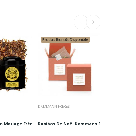
Produit Bientôt Disponible
DAMMANN FRÈRES
MARIAGE FRÈRES
 Mariage Frères : Rooibos | Boite...
Rooibos De Noël Dammann Frères : 25 Sachets
Marco Polo Ro