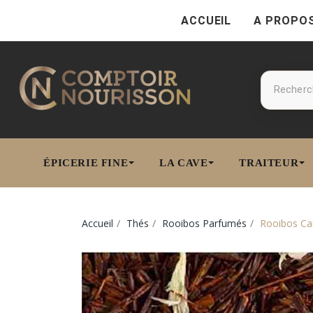
ACCUEIL
A PROPO
ÉPICERIE FINE
LA CAVE
TRAITEUR
Accueil
Thés
Rooibos Parfumés
Rooibos Ca