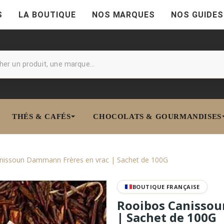
S
LA BOUTIQUE
NOS MARQUES
NOS GUIDES
THÉS & CAFÉS
CHOCOLATS & GOURMANDISES
nissoun Dammann Frères en vrac | Sachet de 100G
BOUTIQUE FRANÇAISE
Rooibos Canissou
| Sachet de 100G