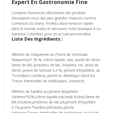
Expert En Gastronomie Fine
Comptoir Nourisson sélectionne des produits
d'exception issus des plus grandes maisons comme
Comtesse Du Barry. Profitez dune livraison rapide
dans le monde entier et retrouvez notre boutique à La
Garenne-Colombes pour un accueil personnalisé.
Liste Des Ingrédients :
Rillettes de maquereau au Poivre de Sechouan
Maquereau* 56 %, crème liquide, eau, purée de citron,
farine de blé, protéines de lait, échalote, sel, zeste de
citron, poivre de Sichuan 0,3 %, piment d'Espelette, ail.
*Scombers combrus, peché en Atlantique Nord Est.
Traces éventuelles de mollusques, crustacés.
Rillettes de Sardine au piment dEspelette
Sardines*62%,crème liquide,eau,huile d'olive,farine de
blé,échalote,protéines de lait,sel,piment d'Espelette
0,1%,poivre.*Sardina pilchardus,pêche
bretonne.Traces éventuelles de mollusques,crustacés.