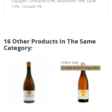
Cépages : Grenache 65%, Mourvèdre 16%, Syrah
13% , Cinsault 5%
16 Other Products In The Same
Category:
Online only
Produit Bientôt Disponible