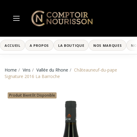
ACCUEIL
A PROPOS
LA BOUTIQUE
NOS MARQUES
NO
Home
Vins
Vallée du Rhone
Châteauneuf-du-pape
Signature 2016 La Barroche
Produit Bientôt Disponible