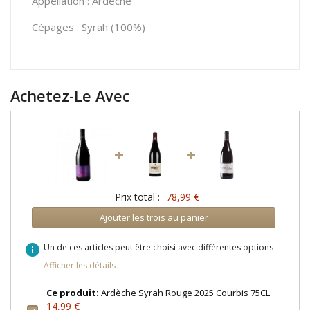
Appellation : Ardèche
Cépages : Syrah (100%)
Achetez-Le Avec
+
+
Prix total :
78,99 €
Ajouter les trois au panier
info
Un de ces articles peut être choisi avec différentes options
Afficher les détails
Ce produit:
Ardèche Syrah Rouge 2025 Courbis 75CL
14,99 €