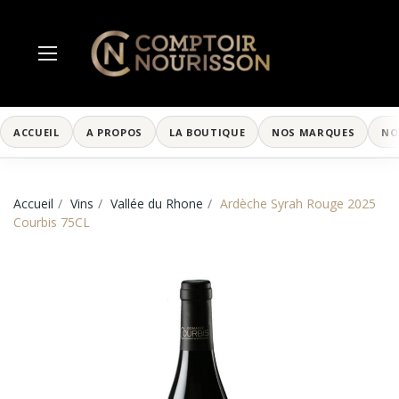
ACCUEIL
A PROPOS
LA BOUTIQUE
NOS MARQUES
NO
Accueil
Vins
Vallée du Rhone
Ardèche Syrah Rouge 2025
Courbis 75CL