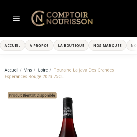
ACCUEIL
A PROPOS
LA BOUTIQUE
NOS MARQUES
NO
Accueil
Vins
Loire
Touraine La Java Des Grandes
Espérances Rouge 2023 75CL
Produit Bientôt Disponible