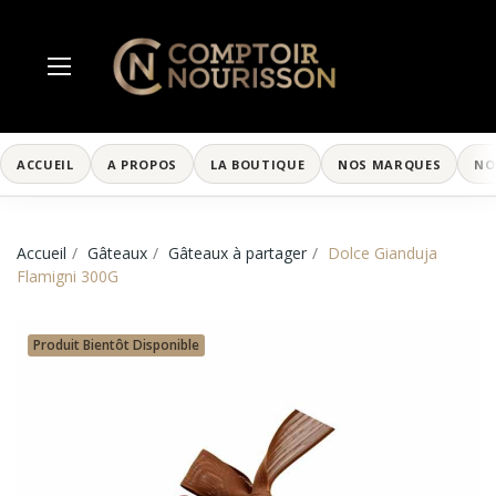
ACCUEIL
A PROPOS
LA BOUTIQUE
NOS MARQUES
NO
Accueil
Gâteaux
Gâteaux à partager
Dolce Gianduja
Flamigni 300G
Produit Bientôt Disponible