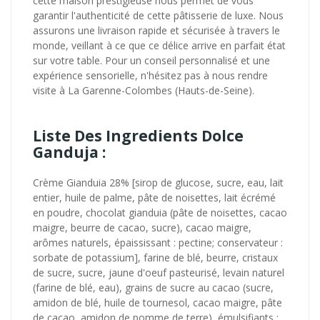
cette maison prestigieuse nous permet de vous
garantir l'authenticité de cette pâtisserie de luxe. Nous
assurons une livraison rapide et sécurisée à travers le
monde, veillant à ce que ce délice arrive en parfait état
sur votre table. Pour un conseil personnalisé et une
expérience sensorielle, n'hésitez pas à nous rendre
visite à La Garenne-Colombes (Hauts-de-Seine).
Liste Des Ingredients Dolce
Ganduja :
Crème Gianduia 28% [sirop de glucose, sucre, eau, lait
entier, huile de palme, pâte de noisettes, lait écrémé
en poudre, chocolat gianduia (pâte de noisettes, cacao
maigre, beurre de cacao, sucre), cacao maigre,
arômes naturels, épaississant : pectine; conservateur :
sorbate de potassium], farine de blé, beurre, cristaux
de sucre, sucre, jaune d'oeuf pasteurisé, levain naturel
(farine de blé, eau), grains de sucre au cacao (sucre,
amidon de blé, huile de tournesol, cacao maigre, pâte
de cacao, amidon de pomme de terre), émulsifiants :