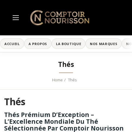
ACCUEIL
A PROPOS
LA BOUTIQUE
NOS MARQUES
NO
Thés
Home
Thés
Thés
Thés Prémium D’Exception –
L’Excellence Mondiale Du Thé
Sélectionnée Par Comptoir Nourisson